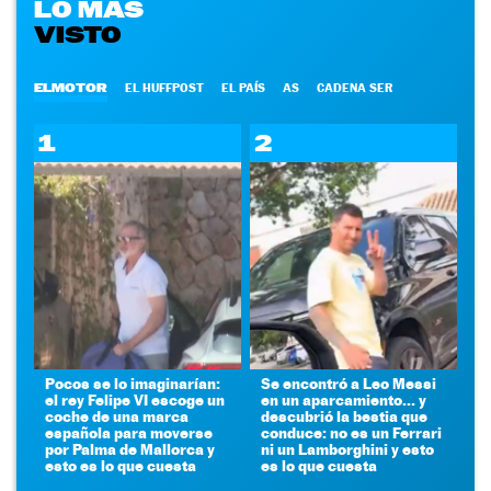
LO MÁS
VISTO
ELMOTOR
EL HUFFPOST
EL PAÍS
AS
CADENA SER
1
2
Pocos se lo imaginarían:
Se encontró a Leo Messi
el rey Felipe VI escoge un
en un aparcamiento... y
coche de una marca
descubrió la bestia que
española para moverse
conduce: no es un Ferrari
por Palma de Mallorca y
ni un Lamborghini y esto
esto es lo que cuesta
es lo que cuesta