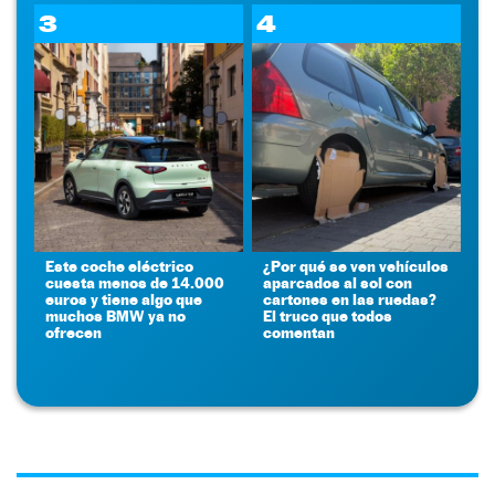
3
4
Este coche eléctrico
¿Por qué se ven vehículos
cuesta menos de 14.000
aparcados al sol con
euros y tiene algo que
cartones en las ruedas?
muchos BMW ya no
El truco que todos
ofrecen
comentan