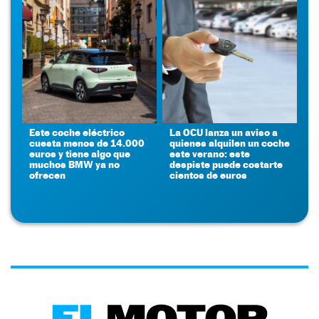
Este coche eléctrico
La OCU lanza un aviso a
cuesta menos de 14.000
quienes alquilen un coche
euros y tiene algo que
este verano: este
muchos BMW ya no
despiste puede costarte
ofrecen
cientos de euros