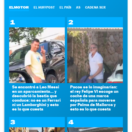
ELMOTOR
EL HUFFPOST
EL PAÍS
AS
CADENA SER
1
2
Se encontró a Leo Messi
Pocos se lo imaginarían:
en un aparcamiento... y
el rey Felipe VI escoge un
descubrió la bestia que
coche de una marca
conduce: no es un Ferrari
española para moverse
ni un Lamborghini y esto
por Palma de Mallorca y
es lo que cuesta
esto es lo que cuesta
3
4