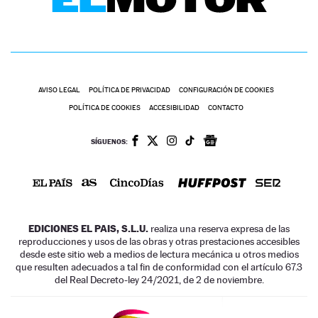
AVISO LEGAL
POLÍTICA DE PRIVACIDAD
CONFIGURACIÓN DE COOKIES
POLÍTICA DE COOKIES
ACCESIBILIDAD
CONTACTO
SÍGUENOS:
EDICIONES EL PAIS, S.L.U.
realiza una reserva expresa de las
reproducciones y usos de las obras y otras prestaciones accesibles
desde este sitio web a medios de lectura mecánica u otros medios
que resulten adecuados a tal fin de conformidad con el artículo 67.3
del Real Decreto-ley 24/2021, de 2 de noviembre.