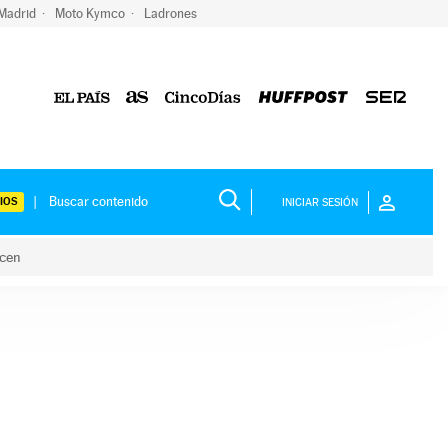
 Madrid
Moto Kymco
Ladrones
IOS
INICIAR SESIÓN
acen
lo hacen