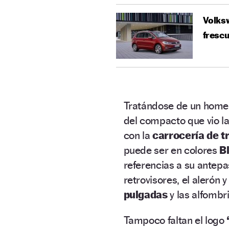
Volksw
fresc
Tratándose de un homen
del compacto que vio l
con la
carrocería de t
puede ser en colores
B
referencias a su antepa
retrovisores, el alerón y
pulgadas
y las alfombri
Tampoco faltan el logo