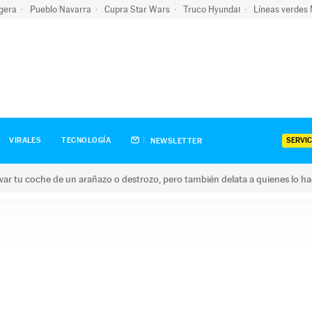
igera
Pueblo Navarra
Cupra Star Wars
Truco Hyundai
Líneas verdes
SERVIC
VIRALES
TECNOLOGÍA
NEWSLETTER
ar tu coche de un arañazo o destrozo, pero también delata a quienes lo h
 coche de un arañazo o destrozo, pero también delata a quienes 