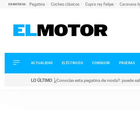
Pegatina
Coches clásicos
Cupra rey Felipe
Caravana l
ES NOTICIA:
ACTUALIDAD
ELÉCTRICOS
CONDUCIR
ACTUALIDAD
ELÉCTRICOS
CONDUCIR
PRUEBAS
PRUEBAS
Saltar
VIRALES
LO ÚLTIMO
¿Conocías esta pegatina de moda?: puede salv
al
PODCAST
LO ÚLTIMO
¿Conocías esta pegatina de moda?: puede salvar tu
contenido
MOTOS
TECNOLOGÍA
SUPERCOCHES
MOTORTV
PREMIOS
SERVICIOS