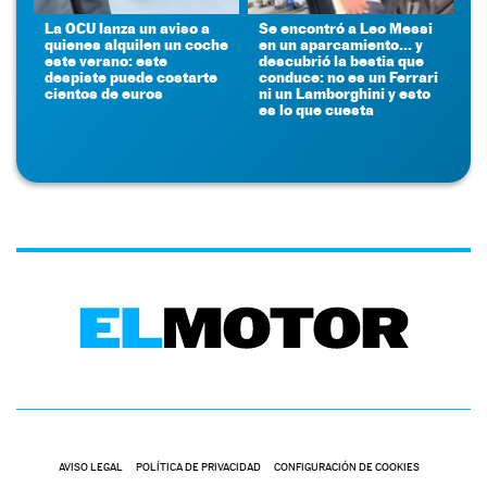
La OCU lanza un aviso a
Se encontró a Leo Messi
quienes alquilen un coche
en un aparcamiento... y
este verano: este
descubrió la bestia que
despiste puede costarte
conduce: no es un Ferrari
cientos de euros
ni un Lamborghini y esto
es lo que cuesta
AVISO LEGAL
POLÍTICA DE PRIVACIDAD
CONFIGURACIÓN DE COOKIES