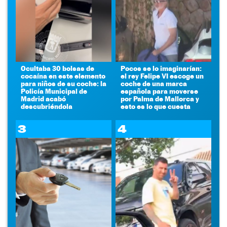
Ocultaba 30 bolsas de
Pocos se lo imaginarían:
cocaína en este elemento
el rey Felipe VI escoge un
para niños de su coche: la
coche de una marca
Policía Municipal de
española para moverse
Madrid acabó
por Palma de Mallorca y
descubriéndola
esto es lo que cuesta
3
4