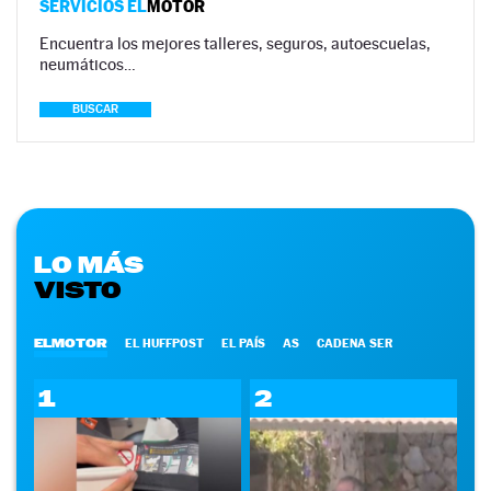
SERVICIOS EL
MOTOR
Encuentra los mejores talleres, seguros, autoescuelas,
neumáticos…
BUSCAR
LO MÁS
VISTO
ELMOTOR
EL HUFFPOST
EL PAÍS
AS
CADENA SER
1
2