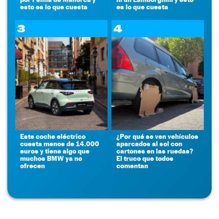
esto es lo que cuesta
es lo que cuesta
3
4
Este coche eléctrico
¿Por qué se ven vehículos
cuesta menos de 14.000
aparcados al sol con
euros y tiene algo que
cartones en las ruedas?
muchos BMW ya no
El truco que todos
ofrecen
comentan