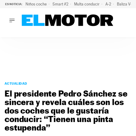
Niños coche
Smart #2
Multa conducir
A-2
Baliza V-1
ES NOTICIA:
LO ÚLTIMO
La policía advierte de este peligro y esta es una buena soluc
LO ÚLTIMO
La policía advierte de este peligro y esta es una buena soluci
ACTUALIDAD
ELÉCTRICOS
CONDUCIR
PRUEBAS
Saltar
VIRALES
al
ACTUALIDAD
PODCAST
contenido
El presidente Pedro Sánchez se
MOTOS
sincera y revela cuáles son los
TECNOLOGÍA
dos coches que le gustaría
SUPERCOCHES
MOTORTV
conducir: “Tienen una pinta
PREMIOS
estupenda”
SERVICIOS