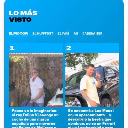
LO MÁS
VISTO
ELMOTOR
EL HUFFPOST
EL PAÍS
AS
CADENA SER
1
2
Pocos se lo imaginarían:
Se encontró a Leo Messi
el rey Felipe VI escoge un
en un aparcamiento... y
coche de una marca
descubrió la bestia que
española para moverse
conduce: no es un Ferrari
por Palma de Mallorca y
ni un Lamborghini y esto