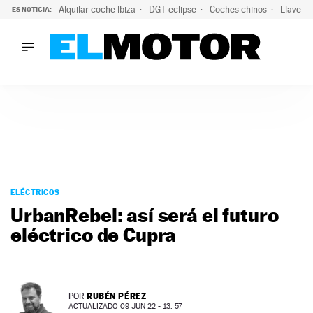
Alquilar coche Ibiza
DGT eclipse
Coches chinos
Llaves 
ES NOTICIA:
LO ÚLTIMO
Hongqi prepara su desembarco en España: SUV eléctricos c
LO ÚLTIMO
Hongqi prepara su desembarco en España: SUV eléctricos c
ACTUALIDAD
ELÉCTRICOS
CONDUCIR
PRUEBAS
Saltar
VIRALES
al
ELÉCTRICOS
PODCAST
contenido
UrbanRebel: así será el futuro
MOTOS
eléctrico de Cupra
TECNOLOGÍA
SUPERCOCHES
MOTORTV
PREMIOS
RUBÉN PÉREZ
POR
SERVICIOS
ACTUALIZADO 09 JUN 22 - 13: 57