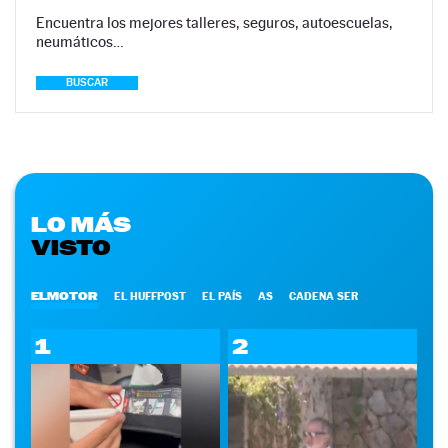
Encuentra los mejores talleres, seguros, autoescuelas,
neumáticos…
BUSCAR
LO MÁS
VISTO
ELMOTOR
EL HUFFPOST
EL PAÍS
AS
CADENA SER
1
2