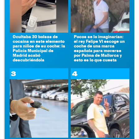
Ocultaba 30 bolsas de
Pocos se lo imaginarían:
cocaína en este elemento
el rey Felipe VI escoge un
para niños de su coche: la
coche de una marca
Policía Municipal de
española para moverse
Madrid acabó
por Palma de Mallorca y
descubriéndola
esto es lo que cuesta
3
4