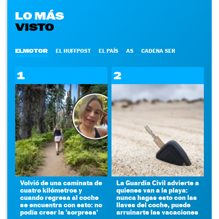
LO MÁS
VISTO
ELMOTOR
EL HUFFPOST
EL PAÍS
AS
CADENA SER
1
2
Volvió de una caminata de
La Guardia Civil advierte a
cuatro kilómetros y
quienes van a la playa:
cuando regresa al coche
nunca hagas esto con las
se encuentra con esto: no
llaves del coche, puede
podía creer la 'sorpresa'
arruinarte las vacaciones