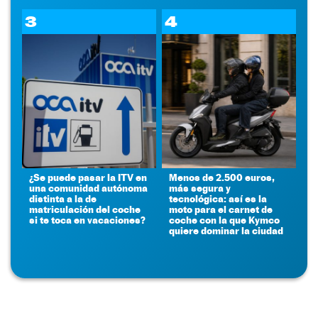
3
4
¿Se puede pasar la ITV en
Menos de 2.500 euros,
una comunidad autónoma
más segura y
distinta a la de
tecnológica: así es la
matriculación del coche
moto para el carnet de
si te toca en vacaciones?
coche con la que Kymco
quiere dominar la ciudad