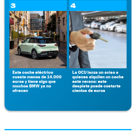
3
4
Este coche eléctrico
La OCU lanza un aviso a
cuesta menos de 14.000
quienes alquilen un coche
euros y tiene algo que
este verano: este
muchos BMW ya no
despiste puede costarte
ofrecen
cientos de euros