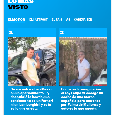
LO MÁS
VISTO
ELMOTOR
EL HUFFPOST
EL PAÍS
AS
CADENA SER
1
2
Se encontró a Leo Messi
Pocos se lo imaginarían:
en un aparcamiento... y
el rey Felipe VI escoge un
descubrió la bestia que
coche de una marca
conduce: no es un Ferrari
española para moverse
ni un Lamborghini y esto
por Palma de Mallorca y
es lo que cuesta
esto es lo que cuesta