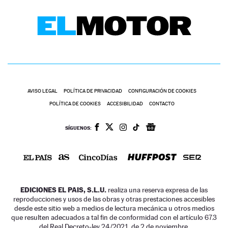
AVISO LEGAL
POLÍTICA DE PRIVACIDAD
CONFIGURACIÓN DE COOKIES
POLÍTICA DE COOKIES
ACCESIBILIDAD
CONTACTO
SÍGUENOS:
EDICIONES EL PAIS, S.L.U.
realiza una reserva expresa de las
reproducciones y usos de las obras y otras prestaciones accesibles
desde este sitio web a medios de lectura mecánica u otros medios
que resulten adecuados a tal fin de conformidad con el artículo 67.3
del Real Decreto-ley 24/2021, de 2 de noviembre.