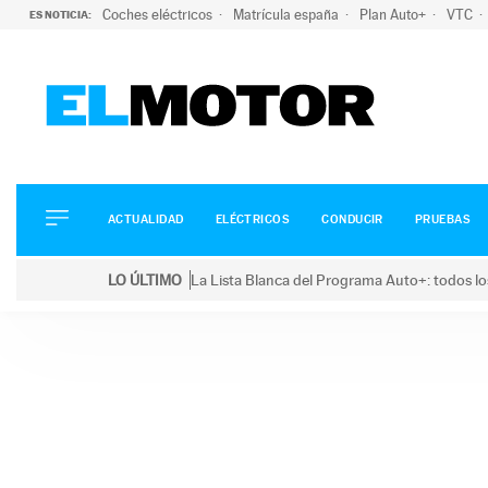
Coches eléctricos
Matrícula españa
Plan Auto+
VTC
ES NOTICIA:
ACTUALIDAD
ELÉCTRICOS
CONDUCIR
ACTUALIDAD
ELÉCTRICOS
CONDUCIR
PRUEBAS
PRUEBAS
Saltar
VIRALES
LO ÚLTIMO
La Lista Blanca del Programa Auto+: todos lo
al
PODCAST
LO ÚLTIMO
La Lista Blanca del Programa Auto+: todos los coc
contenido
MOTOS
TECNOLOGÍA
SUPERCOCHES
MOTORTV
PREMIOS
SERVICIOS