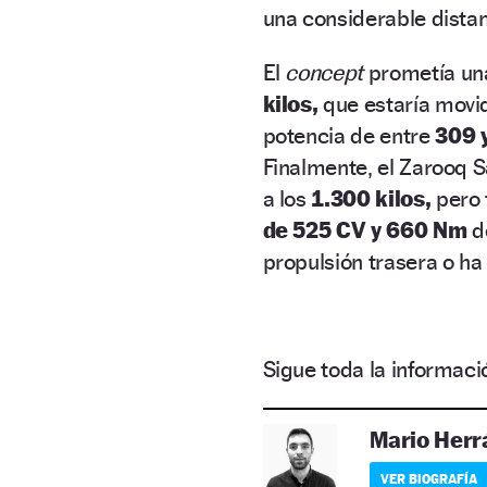
una considerable distanc
El
concept
prometía una
kilos,
que estaría movid
potencia de entre
309 
Finalmente, el Zarooq 
a los
1.300 kilos,
pero 
de 525 CV y 660 Nm
de
propulsión trasera o h
Sigue toda la informa
Mario Herr
VER BIOGRAFÍA