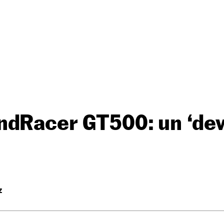
ndRacer GT500: un ‘de
Z