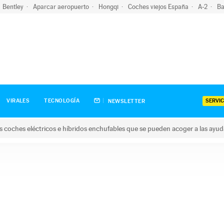
Bentley
Aparcar aeropuerto
Hongqi
Coches viejos España
A-2
Ba
SERVIC
VIRALES
TECNOLOGÍA
NEWSLETTER
s coches eléctricos e híbridos enchufables que se pueden acoger a las ayu
hes eléctricos e híbridos enchufables que se pueden acoger a la