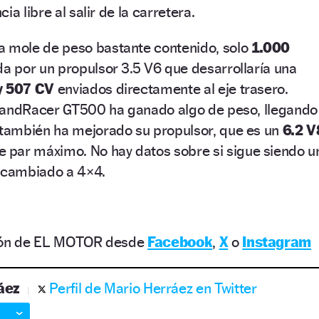
ia libre al salir de la carretera.
 mole de peso bastante contenido, solo
1.000
a por un propulsor 3.5 V6 que desarrollaría una
y 507 CV
enviados directamente al eje trasero.
SandRacer GT500 ha ganado algo de peso, llegando
también ha mejorado su propulsor, que es un
6.2 V
 par máximo. No hay datos sobre si sigue siendo u
a cambiado a 4×4.
ción de EL MOTOR desde
Facebook
,
X
o
Instagram
áez
Perfil de Mario Herráez en Twitter