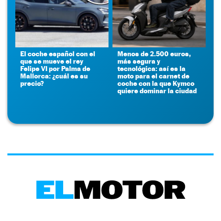
El coche español con el
Menos de 2.500 euros,
que se mueve el rey
más segura y
Felipe VI por Palma de
tecnológica: así es la
Mallorca: ¿cuál es su
moto para el carnet de
precio?
coche con la que Kymco
quiere dominar la ciudad