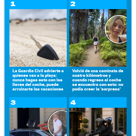
1
2
La Guardia Civil advierte a
Volvió de una caminata de
quienes van a la playa:
cuatro kilómetros y
nunca hagas esto con las
cuando regresa al coche
llaves del coche, puede
se encuentra con esto: no
arruinarte las vacaciones
podía creer la 'sorpresa'
3
4