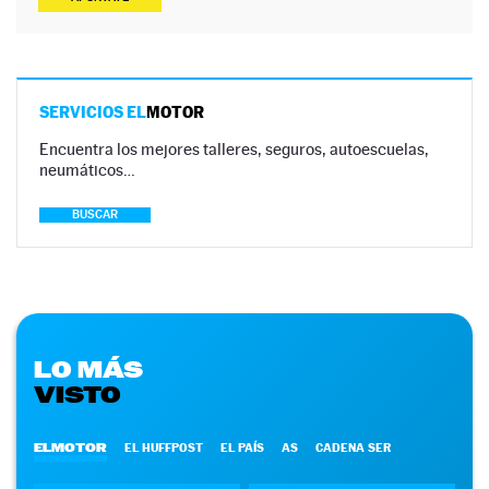
SERVICIOS EL
MOTOR
Encuentra los mejores talleres, seguros, autoescuelas,
neumáticos…
BUSCAR
LO MÁS
VISTO
ELMOTOR
EL HUFFPOST
EL PAÍS
AS
CADENA SER