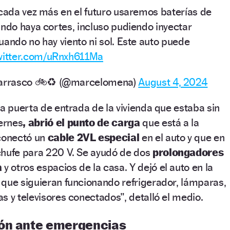
 cada vez más en el futuro usaremos baterías de
ando haya cortes, incluso pudiendo inyectar
uando no hay viento ni sol. Este auto puede
twitter.com/uRnxh611Ma
arrasco 🚲♻️ (@marcelomena)
August 4, 2024
la puerta de entrada de la vivienda que estaba sin
iernes
, abrió el punto de carga
que está a la
 conectó un
cable 2VL especial
en el auto y que en
chufe para 220 V. Se ayudó de dos
prolongadores
a
y otros espacios de la casa. Y dejó el auto en la
 que siguieran funcionando refrigerador, lámparas,
s y televisores conectados”, detalló el medio.
ión ante emergencias