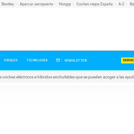
Bentley
Aparcar aeropuerto
Hongqi
Coches viejos España
A-2
Ba
SERVIC
VIRALES
TECNOLOGÍA
NEWSLETTER
s coches eléctricos e híbridos enchufables que se pueden acoger a las ayu
hes eléctricos e híbridos enchufables que se pueden acoger a la