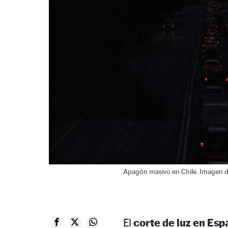
Apagón masivo en Chile. Imagen d
El
corte de luz en Esp