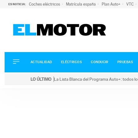
Coches eléctricos
Matrícula españa
Plan Auto+
VTC
ES NOTICIA:
ACTUALIDAD
ELÉCTRICOS
CONDUCIR
ACTUALIDAD
ELÉCTRICOS
CONDUCIR
PRUEBAS
PRUEBAS
Saltar
VIRALES
LO ÚLTIMO
La Lista Blanca del Programa Auto+: todos lo
al
PODCAST
LO ÚLTIMO
La Lista Blanca del Programa Auto+: todos los coc
contenido
MOTOS
TECNOLOGÍA
SUPERCOCHES
MOTORTV
PREMIOS
SERVICIOS