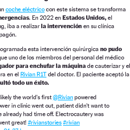
un
coche eléctrico
con este sistema se transforma
ergencias
. En 2022 en
Estados Unidos,
el
ng,
iba a realizar
la intervención
en su clínica
apagón.
programada esta intervención quirúrgica
no pudo
que uno de los miembros del personal del médico
argador para enchufar la máquina
de cauterizar y e
era en el
Rivian R1T
del doctor. El paciente aceptó la
ultó todo un éxito.
ikely the world's first
@Rivian
powered
er in clinic went out, patient didn't want to
 already had time off. Electrocautery was
went great!
#rivianstories
#rivian