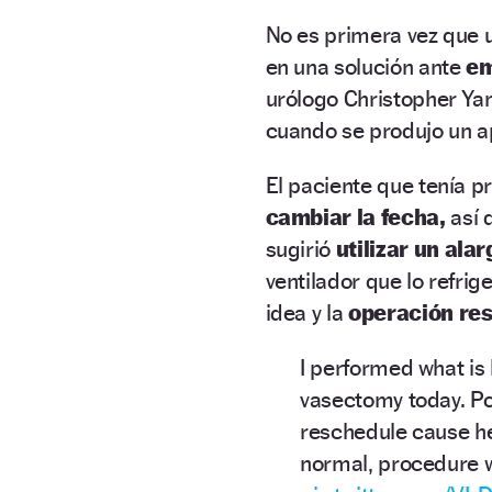
No es primera vez que 
en una solución ante
em
urólogo Christopher Ya
cuando se produjo un 
El paciente que tenía 
cambiar la fecha,
así 
sugirió
utilizar un al
ventilador que lo refrig
idea y la
operación res
I performed what is l
vasectomy today. Pow
reschedule cause he
normal, procedure 