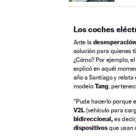
Los coches eléctr
Ante la
desesperació
solución para quienes t
¿Cómo? Por ejemplo, el
explicó en aquél moment
año a Santiago y relat
modelo
Tang
, pertenec
“Pude hacerlo porque e
V2L
(vehículo para carg
bidireccional,
es decir
dispositivos
que usan c