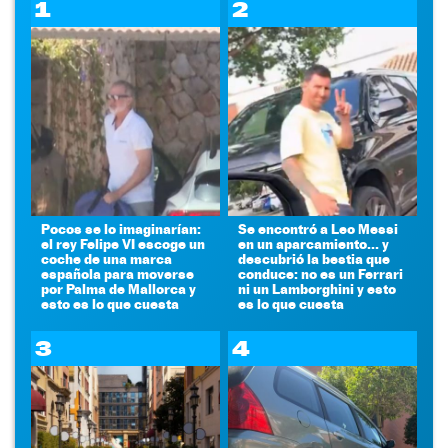
1
2
Pocos se lo imaginarían:
Se encontró a Leo Messi
el rey Felipe VI escoge un
en un aparcamiento... y
coche de una marca
descubrió la bestia que
española para moverse
conduce: no es un Ferrari
por Palma de Mallorca y
ni un Lamborghini y esto
esto es lo que cuesta
es lo que cuesta
3
4