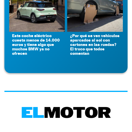
Este coche eléctrico
¿Por qué se ven vehículos
cuesta menos de 14.000
aparcados al sol con
euros y tiene algo que
cartones en las ruedas?
muchos BMW ya no
El truco que todos
ofrecen
comentan