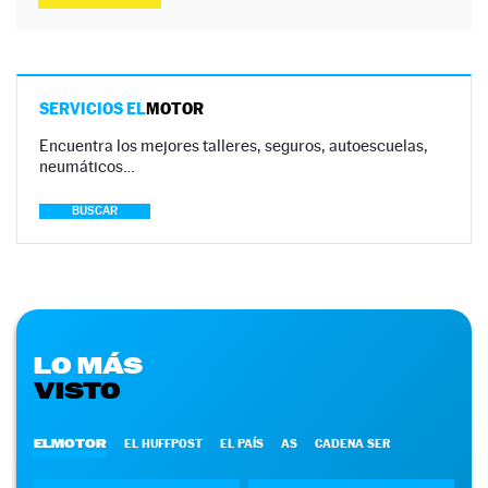
SERVICIOS EL
MOTOR
Encuentra los mejores talleres, seguros, autoescuelas,
neumáticos…
BUSCAR
LO MÁS
VISTO
ELMOTOR
EL HUFFPOST
EL PAÍS
AS
CADENA SER