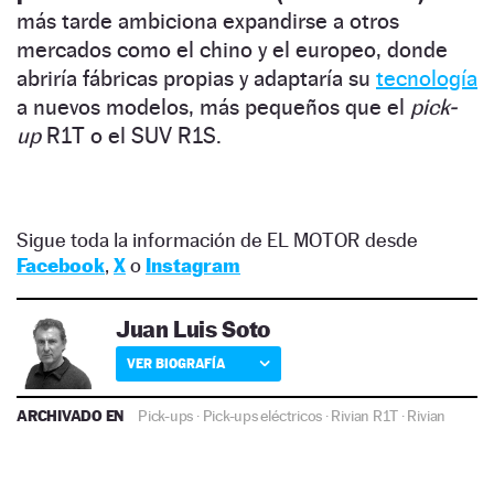
más tarde ambiciona expandirse a otros
mercados como el chino y el europeo, donde
abriría fábricas propias y adaptaría su
tecnología
a nuevos modelos, más pequeños que el
pick-
up
R1T o el SUV R1S.
Sigue toda la información de EL MOTOR desde
Facebook
,
X
o
Instagram
Juan Luis Soto
VER BIOGRAFÍA
ARCHIVADO EN
Pick-ups
·
Pick-ups eléctricos
·
Rivian R1T
·
Rivian