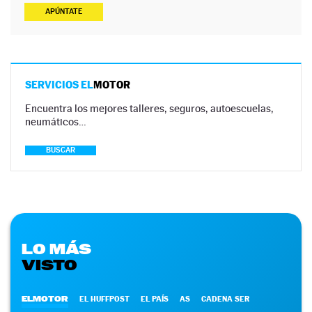
APÚNTATE
SERVICIOS EL
MOTOR
Encuentra los mejores talleres, seguros, autoescuelas,
neumáticos…
BUSCAR
LO MÁS
VISTO
ELMOTOR
EL HUFFPOST
EL PAÍS
AS
CADENA SER