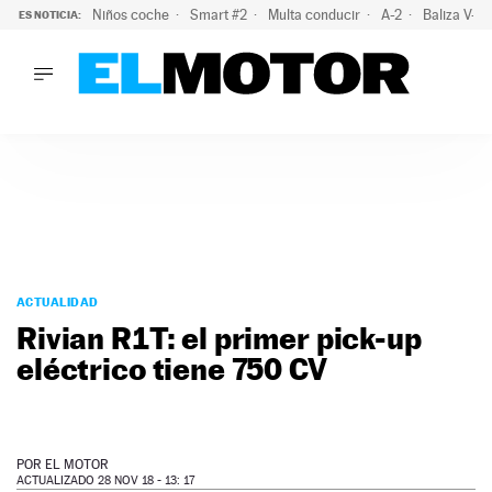
Niños coche
Smart #2
Multa conducir
A-2
Baliza V-1
ES NOTICIA:
LO ÚLTIMO
El probable colapso tras el eclipse: la DGT prevé un millón 
LO ÚLTIMO
El probable colapso tras el eclipse: la DGT prevé un millón 
ACTUALIDAD
ELÉCTRICOS
CONDUCIR
PRUEBAS
Saltar
VIRALES
al
ACTUALIDAD
PODCAST
contenido
Rivian R1T: el primer pick-up
MOTOS
eléctrico tiene 750 CV
TECNOLOGÍA
SUPERCOCHES
MOTORTV
PREMIOS
POR
EL MOTOR
SERVICIOS
ACTUALIZADO 28 NOV 18 - 13: 17