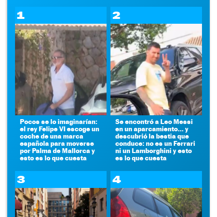
1
2
Pocos se lo imaginarían:
Se encontró a Leo Messi
el rey Felipe VI escoge un
en un aparcamiento... y
coche de una marca
descubrió la bestia que
española para moverse
conduce: no es un Ferrari
por Palma de Mallorca y
ni un Lamborghini y esto
esto es lo que cuesta
es lo que cuesta
3
4