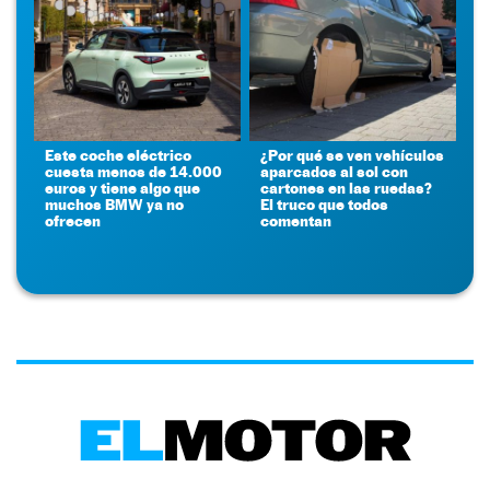
Este coche eléctrico
¿Por qué se ven vehículos
cuesta menos de 14.000
aparcados al sol con
euros y tiene algo que
cartones en las ruedas?
muchos BMW ya no
El truco que todos
ofrecen
comentan