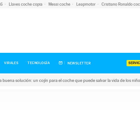
-16
Llaves coche copia
Messi coche
Leapmotor
Cristiano Ronaldo co
SERVIC
VIRALES
TECNOLOGÍA
NEWSLETTER
una buena solución: un cojín para el coche que puede salvar la vida de los niñ
ena solución: un cojín para el coche que puede salvar la vida de 