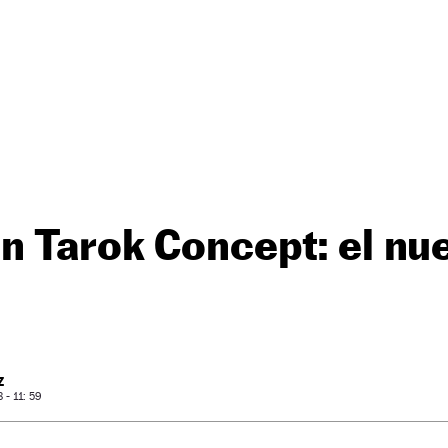
 Tarok Concept: el nue
Z
- 11: 59