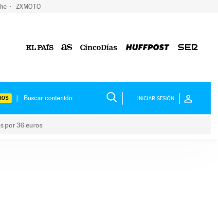
che
ZXMOTO
IOS
INICIAR SESIÓN
os por 36 euros
los niños por 36 euros