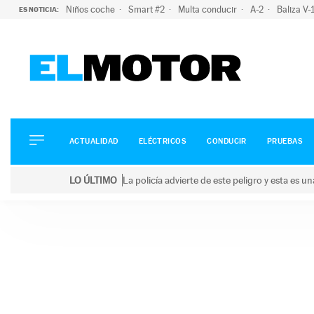
Niños coche
Smart #2
Multa conducir
A-2
Baliza V
ES NOTICIA:
ACTUALIDAD
ELÉCTRICOS
CONDUCIR
ACTUALIDAD
ELÉCTRICOS
CONDUCIR
PRUEBAS
PRUEBAS
Saltar
VIRALES
LO ÚLTIMO
La policía advierte de este peligro y esta es 
al
PODCAST
LO ÚLTIMO
La policía advierte de este peligro y esta es una bu
contenido
MOTOS
TECNOLOGÍA
SUPERCOCHES
MOTORTV
PREMIOS
SERVICIOS