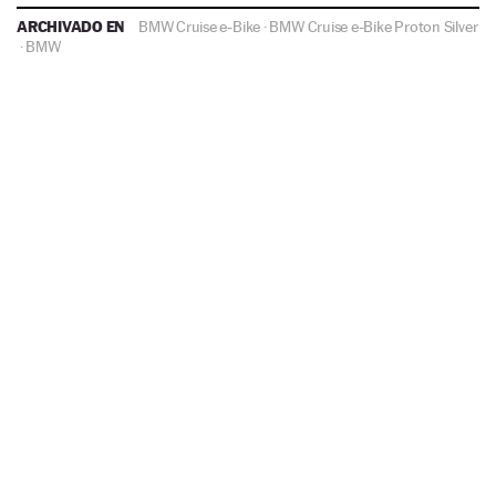
ARCHIVADO EN
BMW Cruise e-Bike
·
BMW Cruise e-Bike Proton Silver
·
BMW