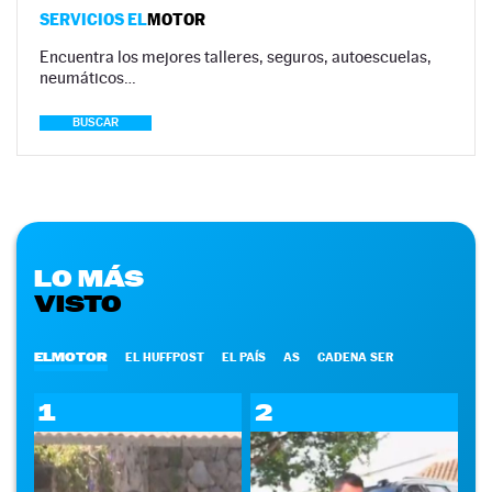
SERVICIOS EL
MOTOR
Encuentra los mejores talleres, seguros, autoescuelas,
neumáticos…
BUSCAR
LO MÁS
VISTO
ELMOTOR
EL HUFFPOST
EL PAÍS
AS
CADENA SER
1
2