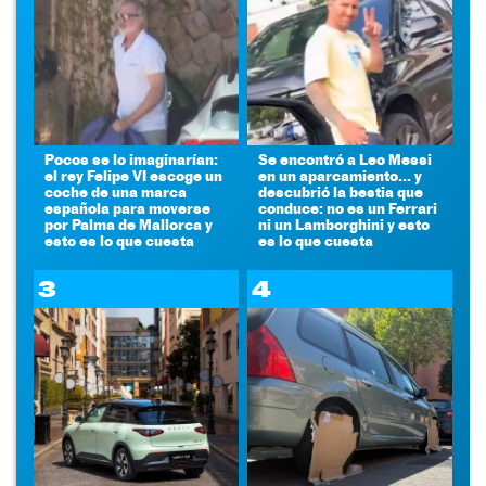
Pocos se lo imaginarían:
Se encontró a Leo Messi
el rey Felipe VI escoge un
en un aparcamiento... y
coche de una marca
descubrió la bestia que
española para moverse
conduce: no es un Ferrari
por Palma de Mallorca y
ni un Lamborghini y esto
esto es lo que cuesta
es lo que cuesta
3
4