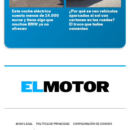
Este coche eléctrico
¿Por qué se ven vehículos
cuesta menos de 14.000
aparcados al sol con
euros y tiene algo que
cartones en las ruedas?
muchos BMW ya no
El truco que todos
ofrecen
comentan
AVISO LEGAL
POLÍTICA DE PRIVACIDAD
CONFIGURACIÓN DE COOKIES