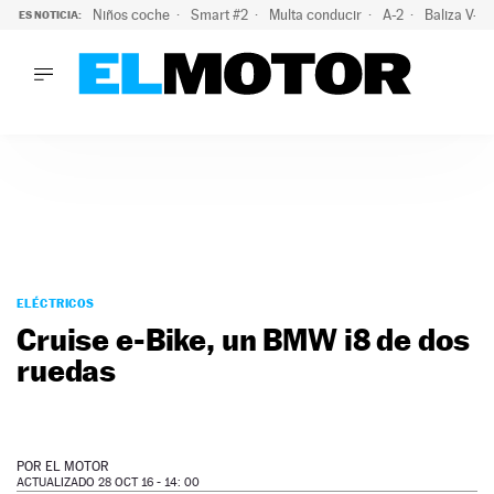
Niños coche
Smart #2
Multa conducir
A-2
Baliza V-1
ES NOTICIA:
LO ÚLTIMO
La OCU lanza un aviso a quienes alquilen un coche este vera
LO ÚLTIMO
La OCU lanza un aviso a quienes alquilen un coche este vera
ACTUALIDAD
ELÉCTRICOS
CONDUCIR
PRUEBAS
Saltar
VIRALES
al
ELÉCTRICOS
PODCAST
contenido
Cruise e-Bike, un BMW i8 de dos
MOTOS
ruedas
TECNOLOGÍA
SUPERCOCHES
MOTORTV
PREMIOS
POR
EL MOTOR
SERVICIOS
ACTUALIZADO 28 OCT 16 - 14: 00