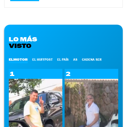
LO MÁS
VISTO
ELMOTOR
EL HUFFPOST
EL PAÍS
AS
CADENA SER
1
2