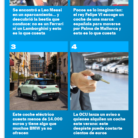
Se encontró a Leo Messi
Pocos se lo imaginarían:
en un aparcamiento... y
el rey Felipe VI escoge un
descubrió la bestia que
coche de una marca
conduce: no es un Ferrari
española para moverse
ni un Lamborghini y esto
por Palma de Mallorca y
es lo que cuesta
esto es lo que cuesta
3
4
Este coche eléctrico
La OCU lanza un aviso a
cuesta menos de 14.000
quienes alquilen un coche
euros y tiene algo que
este verano: este
muchos BMW ya no
despiste puede costarte
ofrecen
cientos de euros