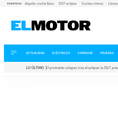
Alquilar coche Ibiza
DGT eclipse
Coches chinos
Llaves
ES NOTICIA:
ACTUALIDAD
ELÉCTRICOS
CONDUCIR
ACTUALIDAD
ELÉCTRICOS
CONDUCIR
PRUEBAS
PRUEBAS
Saltar
VIRALES
LO ÚLTIMO
El probable colapso tras el eclipse: la DGT p
al
PODCAST
LO ÚLTIMO
El probable colapso tras el eclipse: la DGT prevé u
contenido
MOTOS
TECNOLOGÍA
SUPERCOCHES
MOTORTV
PREMIOS
SERVICIOS