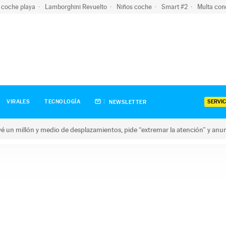
 coche playa
Lamborghini Revuelto
Niños coche
Smart #2
Multa con
SERVIC
VIRALES
TECNOLOGÍA
NEWSLETTER
revé un millón y medio de desplazamientos, pide “extremar la atención” y anu
n millón y medio de desplazamientos, pide “extremar la atención”