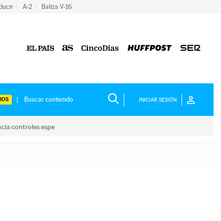
ducir
A-2
Baliza V-16
IOS
INICIAR SESIÓN
ncia controles espe
 y anuncia controles espe