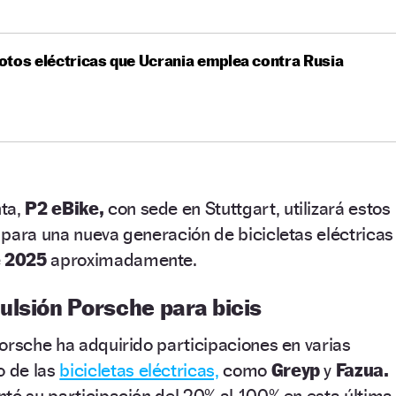
tos eléctricas que Ucrania emplea contra Rusia
nta,
P2 eBike,
con sede en Stuttgart, utilizará estos
para una nueva generación de bicicletas eléctricas
e 2025
aproximadamente.
ulsión Porsche para bicis
orsche ha adquirido participaciones en varias
 de las
bicicletas eléctricas,
como
Greyp
y
Fazua.
tó su participación del 20% al 100% en esta última