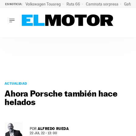
Volkswagen Touareg
Ruta 66
Caminata sorpresa
Gafas 
ES NOTICIA:
LO ÚLTIMO
Ni se te ocurra usar las gafas del eclipse al volante: el moti
LO ÚLTIMO
Ni se te ocurra usar las gafas del eclipse al volante: el motiv
ACTUALIDAD
ELÉCTRICOS
CONDUCIR
PRUEBAS
Saltar
VIRALES
al
ACTUALIDAD
PODCAST
contenido
Ahora Porsche también hace
MOTOS
helados
TECNOLOGÍA
SUPERCOCHES
MOTORTV
PREMIOS
ALFREDO RUEDA
POR
SERVICIOS
22 JUL 22 - 13: 00