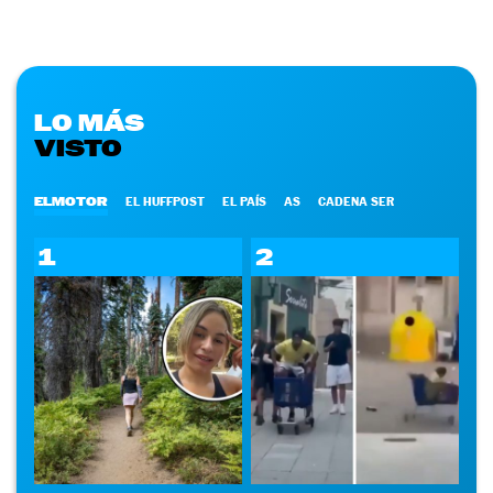
LO MÁS
VISTO
ELMOTOR
EL HUFFPOST
EL PAÍS
AS
CADENA SER
1
2