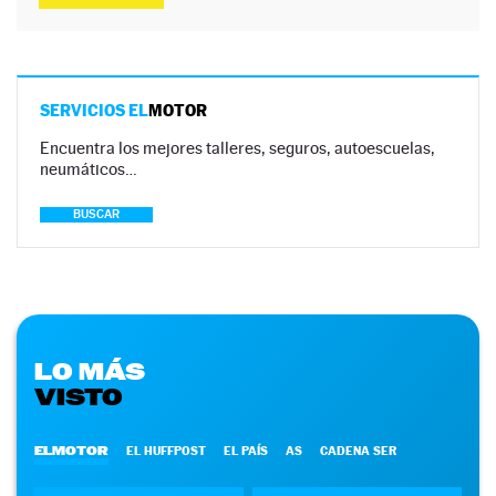
SERVICIOS EL
MOTOR
Encuentra los mejores talleres, seguros, autoescuelas,
neumáticos…
BUSCAR
LO MÁS
VISTO
ELMOTOR
EL HUFFPOST
EL PAÍS
AS
CADENA SER