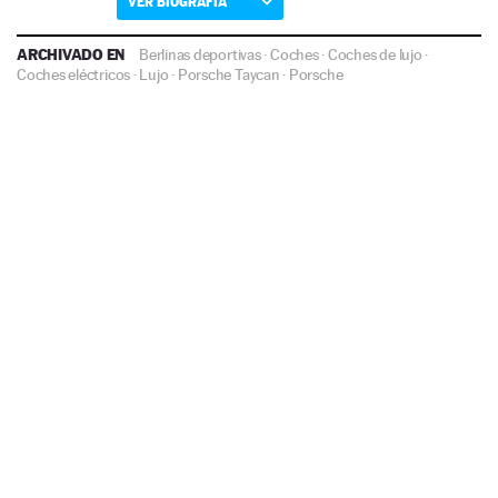
VER BIOGRAFÍA
ARCHIVADO EN
Berlinas deportivas
·
Coches
·
Coches de lujo
·
Coches eléctricos
·
Lujo
·
Porsche Taycan
·
Porsche