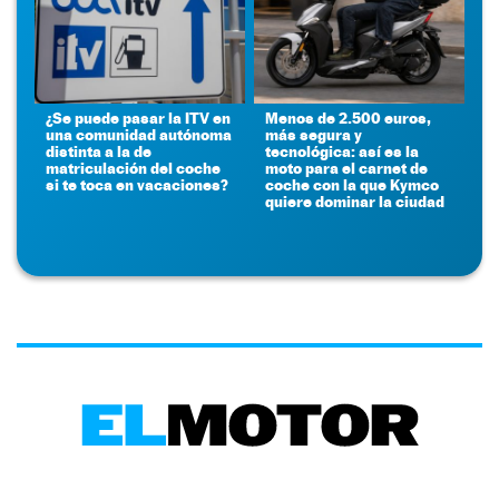
¿Se puede pasar la ITV en
Menos de 2.500 euros,
una comunidad autónoma
más segura y
distinta a la de
tecnológica: así es la
matriculación del coche
moto para el carnet de
si te toca en vacaciones?
coche con la que Kymco
quiere dominar la ciudad