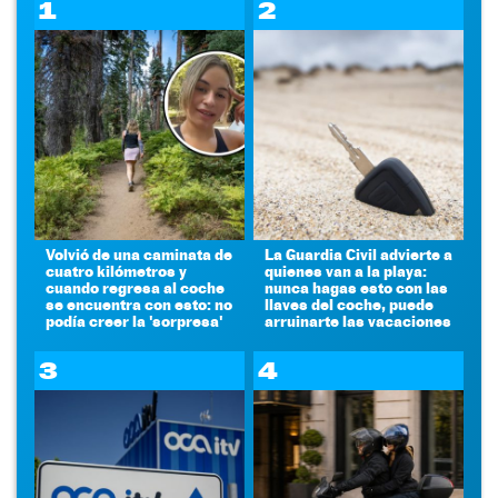
1
2
Volvió de una caminata de
La Guardia Civil advierte a
cuatro kilómetros y
quienes van a la playa:
cuando regresa al coche
nunca hagas esto con las
se encuentra con esto: no
llaves del coche, puede
podía creer la 'sorpresa'
arruinarte las vacaciones
3
4