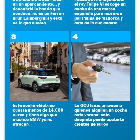
en un aparcamiento... y
el rey Felipe VI escoge un
descubrió la bestia que
coche de una marca
conduce: no es un Ferrari
española para moverse
ni un Lamborghini y esto
por Palma de Mallorca y
es lo que cuesta
esto es lo que cuesta
3
4
Este coche eléctrico
La OCU lanza un aviso a
cuesta menos de 14.000
quienes alquilen un coche
euros y tiene algo que
este verano: este
muchos BMW ya no
despiste puede costarte
ofrecen
cientos de euros