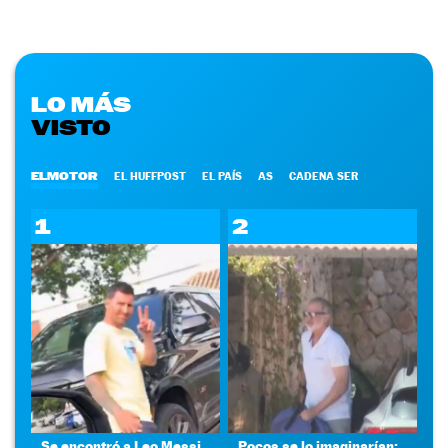
LO MÁS
VISTO
ELMOTOR
EL HUFFPOST
EL PAÍS
AS
CADENA SER
1
2
Se encontró a Leo Messi
Pocos se lo imaginarían: