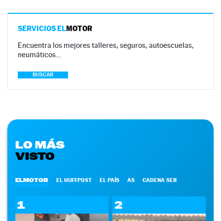
SERVICIOS EL
MOTOR
Encuentra los mejores talleres, seguros, autoescuelas,
neumáticos…
BUSCAR
LO MÁS
VISTO
ELMOTOR
EL HUFFPOST
EL PAÍS
AS
CADENA SER
1
2