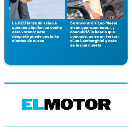
La OCU lanza un aviso a
Se encontró a Leo Messi
quienes alquilen un coche
en un aparcamiento... y
este verano: este
descubrió la bestia que
despiste puede costarte
conduce: no es un Ferrari
cientos de euros
ni un Lamborghini y esto
es lo que cuesta