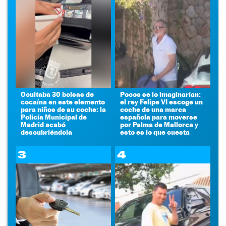
Ocultaba 30 bolsas de
Pocos se lo imaginarían:
cocaína en este elemento
el rey Felipe VI escoge un
para niños de su coche: la
coche de una marca
Policía Municipal de
española para moverse
Madrid acabó
por Palma de Mallorca y
descubriéndola
esto es lo que cuesta
3
4