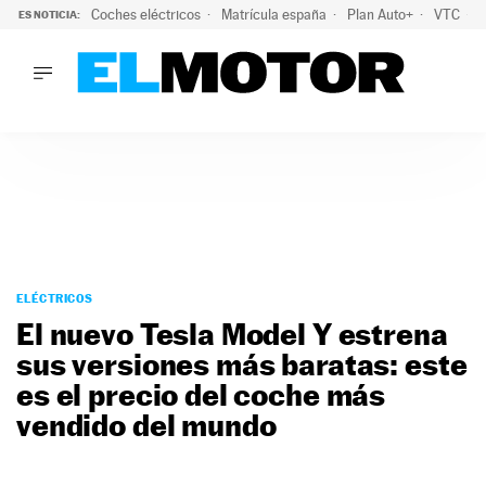
Coches eléctricos
Matrícula españa
Plan Auto+
VTC
ES NOTICIA:
LO ÚLTIMO
La Lista Blanca del Programa Auto+: todos los coches eléct
LO ÚLTIMO
La Lista Blanca del Programa Auto+: todos los coches eléctr
ACTUALIDAD
ELÉCTRICOS
CONDUCIR
PRUEBAS
Saltar
VIRALES
al
ELÉCTRICOS
PODCAST
contenido
El nuevo Tesla Model Y estrena
MOTOS
sus versiones más baratas: este
TECNOLOGÍA
es el precio del coche más
SUPERCOCHES
MOTORTV
vendido del mundo
PREMIOS
SERVICIOS