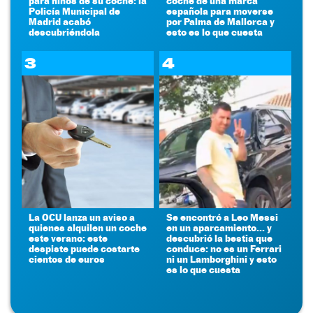
para niños de su coche: la
coche de una marca
Policía Municipal de
española para moverse
Madrid acabó
por Palma de Mallorca y
descubriéndola
esto es lo que cuesta
3
4
La OCU lanza un aviso a
Se encontró a Leo Messi
quienes alquilen un coche
en un aparcamiento... y
este verano: este
descubrió la bestia que
despiste puede costarte
conduce: no es un Ferrari
cientos de euros
ni un Lamborghini y esto
es lo que cuesta