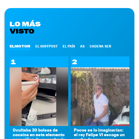
LO MÁS
VISTO
ELMOTOR
EL HUFFPOST
EL PAÍS
AS
CADENA SER
1
2
Ocultaba 30 bolsas de
Pocos se lo imaginarían:
cocaína en este elemento
el rey Felipe VI escoge un