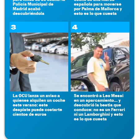
Policía Municipal de
española para moverse
Madrid acabó
por Palma de Mallorca y
descubriéndola
esto es lo que cuesta
3
4
La OCU lanza un aviso a
Se encontró a Leo Messi
quienes alquilen un coche
en un aparcamiento... y
este verano: este
descubrió la bestia que
despiste puede costarte
conduce: no es un Ferrari
cientos de euros
ni un Lamborghini y esto
es lo que cuesta