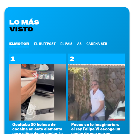
LO MÁS
VISTO
ELMOTOR
EL HUFFPOST
EL PAÍS
AS
CADENA SER
1
2
Ocultaba 30 bolsas de
Pocos se lo imaginarían:
cocaína en este elemento
el rey Felipe VI escoge un
para niños de su coche: la
coche de una marca