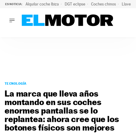
Alquilar coche Ibiza
DGT eclipse
Coches chinos
Llaves 
ES NOTICIA:
LO ÚLTIMO
El probable colapso tras el eclipse: la DGT prevé un millón 
LO ÚLTIMO
El probable colapso tras el eclipse: la DGT prevé un millón 
ACTUALIDAD
ELÉCTRICOS
CONDUCIR
PRUEBAS
Saltar
VIRALES
al
TECNOLOGÍA
PODCAST
contenido
La marca que lleva años
MOTOS
montando en sus coches
TECNOLOGÍA
enormes pantallas se lo
SUPERCOCHES
MOTORTV
replantea: ahora cree que los
PREMIOS
botones físicos son mejores
SERVICIOS