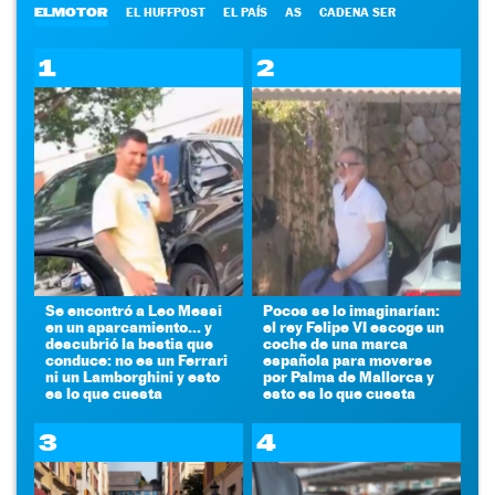
ELMOTOR
EL HUFFPOST
EL PAÍS
AS
CADENA SER
1
2
Se encontró a Leo Messi
Pocos se lo imaginarían:
en un aparcamiento... y
el rey Felipe VI escoge un
descubrió la bestia que
coche de una marca
conduce: no es un Ferrari
española para moverse
ni un Lamborghini y esto
por Palma de Mallorca y
es lo que cuesta
esto es lo que cuesta
3
4