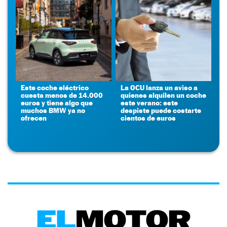
Este coche eléctrico
La OCU lanza un aviso a
cuesta menos de 14.000
quienes alquilen un coche
euros y tiene algo que
este verano: este
muchos BMW ya no
despiste puede costarte
ofrecen
cientos de euros