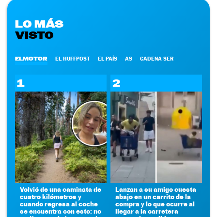
LO MÁS
VISTO
ELMOTOR
EL HUFFPOST
EL PAÍS
AS
CADENA SER
1
2
Volvió de una caminata de
Lanzan a su amigo cuesta
cuatro kilómetros y
abajo en un carrito de la
cuando regresa al coche
compra y lo que ocurre al
se encuentra con esto: no
llegar a la carretera