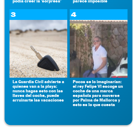
podía creer la 'sorpresa'
parece imposible
3
4
La Guardia Civil advierte a
Pocos se lo imaginarían:
quienes van a la playa:
el rey Felipe VI escoge un
nunca hagas esto con las
coche de una marca
llaves del coche, puede
española para moverse
arruinarte las vacaciones
por Palma de Mallorca y
esto es lo que cuesta