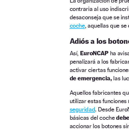
La organización de pru
contraria al uso indisc
desaconseja que se inst
coche
, aquellas que s
Adiós a los boton
Así,
EuroNCAP
ha avis
penalizará a los fabri
activar ciertas funcione
de emergencia,
las lu
Aquellos fabricantes q
utilizar estas funciones
seguridad
. Desde Euro
básicas del coche
debe 
accionar los botones sin 