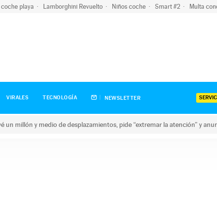
 coche playa
Lamborghini Revuelto
Niños coche
Smart #2
Multa con
SERVIC
VIRALES
TECNOLOGÍA
NEWSLETTER
revé un millón y medio de desplazamientos, pide “extremar la atención” y anu
n millón y medio de desplazamientos, pide “extremar la atención”