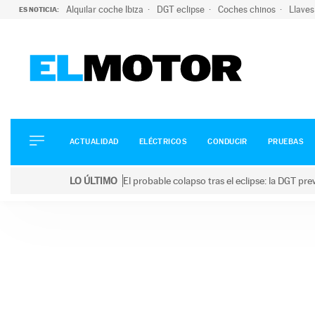
Alquilar coche Ibiza
DGT eclipse
Coches chinos
Llaves
ES NOTICIA:
ACTUALIDAD
ELÉCTRICOS
CONDUCIR
ACTUALIDAD
ELÉCTRICOS
CONDUCIR
PRUEBAS
PRUEBAS
Saltar
VIRALES
LO ÚLTIMO
El probable colapso tras el eclipse: la DGT p
al
PODCAST
LO ÚLTIMO
El probable colapso tras el eclipse: la DGT prevé u
contenido
MOTOS
TECNOLOGÍA
SUPERCOCHES
MOTORTV
PREMIOS
SERVICIOS