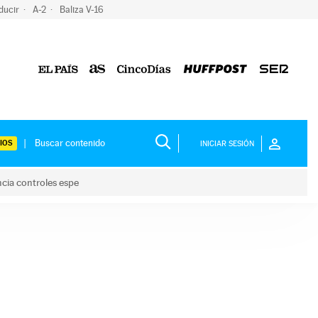
ducir
A-2
Baliza V-16
IOS
INICIAR SESIÓN
ncia controles espe
 y anuncia controles espe