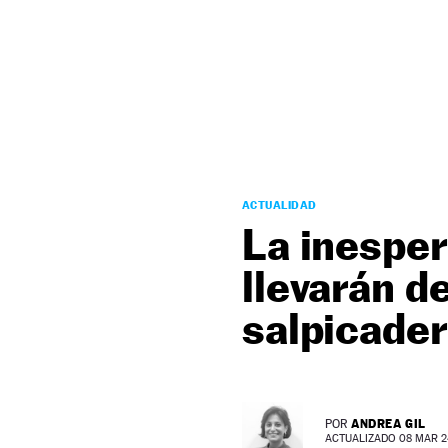
NEWSLETTER
SÍGUENOS
ACTUALIDAD
La inesper
llevarán d
salpicade
ANDREA GIL
POR
ACTUALIZADO 08 MAR 24