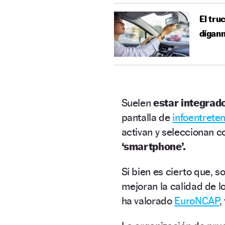
El tru
díganm
Suelen
estar integrad
pantalla de
infoentrete
activan y seleccionan c
‘smartphone’.
Si bien es cierto que, 
mejoran la calidad de lo
ha valorado
EuroNCAP
,