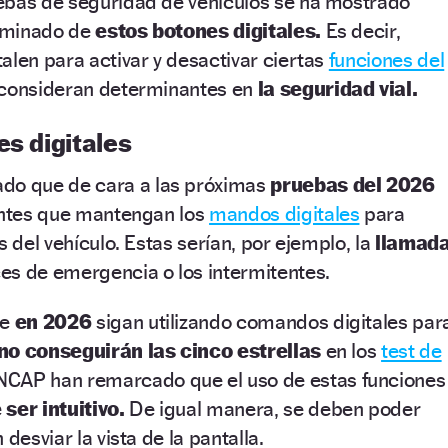
ebas de seguridad de vehículos se ha mostrado
riminado de
estos botones digitales.
Es decir,
alen para activar y desactivar ciertas
funciones del
e consideran determinantes en
la seguridad vial.
es digitales
ado que de cara a las próximas
pruebas del 2026
cantes que mantengan los
mandos digitales
para
s del vehículo. Estas serían, por ejemplo, la
llamad
ces de emergencia o los intermitentes.
ue
en 2026
sigan utilizando comandos digitales par
no conseguirán las cinco estrellas
en los
test de
NCAP han remarcado que el uso de estas funciones
ser intuitivo.
De igual manera, se deben poder
desviar la vista de la pantalla.