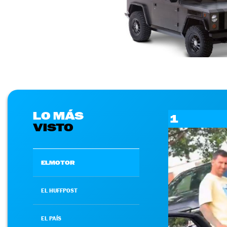
LO MÁS
1
VISTO
ELMOTOR
EL HUFFPOST
EL PAÍS