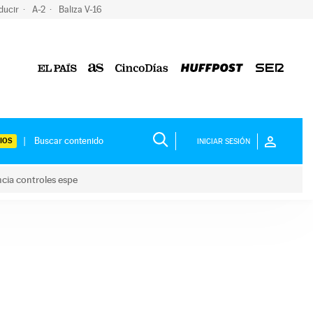
ducir
A-2
Baliza V-16
IOS
INICIAR SESIÓN
ncia controles espe
 y anuncia controles espe