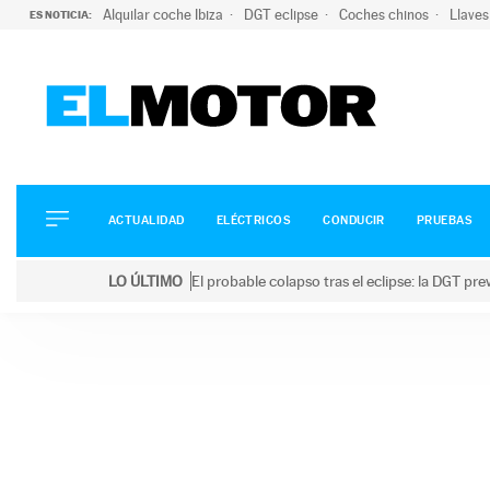
Alquilar coche Ibiza
DGT eclipse
Coches chinos
Llaves
ES NOTICIA:
ACTUALIDAD
ELÉCTRICOS
CONDUCIR
ACTUALIDAD
ELÉCTRICOS
CONDUCIR
PRUEBAS
PRUEBAS
Saltar
VIRALES
LO ÚLTIMO
El probable colapso tras el eclipse: la DGT p
al
PODCAST
LO ÚLTIMO
El probable colapso tras el eclipse: la DGT prevé u
contenido
MOTOS
TECNOLOGÍA
SUPERCOCHES
MOTORTV
PREMIOS
SERVICIOS