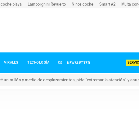
 coche playa
Lamborghini Revuelto
Niños coche
Smart #2
Multa con
SERVIC
VIRALES
TECNOLOGÍA
NEWSLETTER
revé un millón y medio de desplazamientos, pide “extremar la atención” y anu
n millón y medio de desplazamientos, pide “extremar la atención”