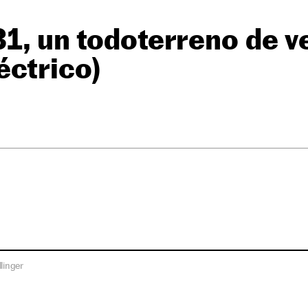
B1, un todoterreno de v
éctrico)
linger