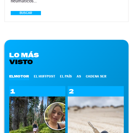
neumáticos…
BUSCAR
LO MÁS
VISTO
ELMOTOR
EL HUFFPOST
EL PAÍS
AS
CADENA SER
1
2