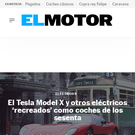
Pegatina
Coches clásicos
Cupra rey Felipe
Caravana lig
ES NOTICIA:
LO ÚLTIMO
¿Conocías esta pegatina de moda?: puede salvar tu coche d
LO ÚLTIMO
¿Conocías esta pegatina de moda?: puede salvar tu coche de
ACTUALIDAD
ELÉCTRICOS
CONDUCIR
PRUEBAS
Saltar
VIRALES
al
PODCAST
contenido
MOTOS
ELÉCTRICOS
TECNOLOGÍA
El Tesla Model X y otros eléctricos
SUPERCOCHES
‘recreados’ como coches de los
MOTORTV
sesenta
PREMIOS
SERVICIOS