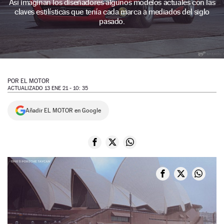
Así imaginan los diseñadores algunos modelos actuales con las
claves estilísticas que tenía cada marca a mediados del siglo
NEWSLETTER
pasado.
SÍGUENOS
POR
EL MOTOR
ACTUALIZADO 13 ENE 21 - 10: 35
Añadir EL MOTOR en Google