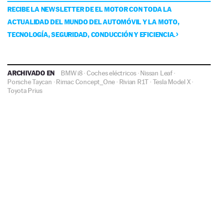
RECIBE LA NEWSLETTER DE EL MOTOR CON TODA LA
ACTUALIDAD DEL MUNDO DEL AUTOMÓVIL Y LA MOTO,
TECNOLOGÍA, SEGURIDAD, CONDUCCIÓN Y EFICIENCIA.
ARCHIVADO EN
BMW i8
·
Coches eléctricos
·
Nissan Leaf
·
Porsche Taycan
·
Rimac Concept_One
·
Rivian R1T
·
Tesla Model X
·
Toyota Prius