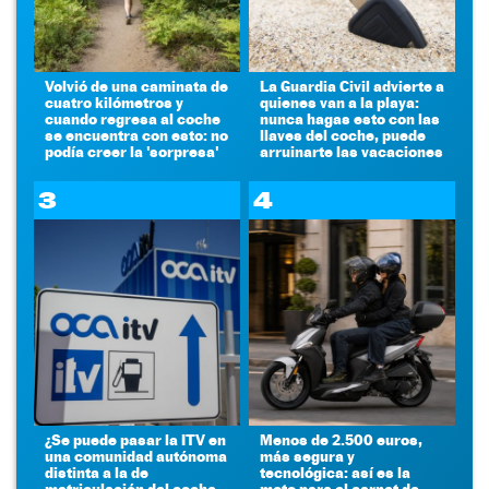
Volvió de una caminata de
La Guardia Civil advierte a
cuatro kilómetros y
quienes van a la playa:
cuando regresa al coche
nunca hagas esto con las
se encuentra con esto: no
llaves del coche, puede
podía creer la 'sorpresa'
arruinarte las vacaciones
3
4
¿Se puede pasar la ITV en
Menos de 2.500 euros,
una comunidad autónoma
más segura y
distinta a la de
tecnológica: así es la
matriculación del coche
moto para el carnet de