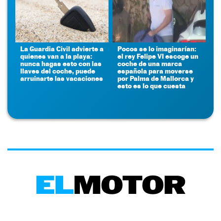
La Guardia Civil advierte a
Pocos se lo imaginarían:
quienes van a la playa:
el rey Felipe VI escoge un
nunca hagas esto con las
coche de una marca
llaves del coche, puede
española para moverse
arruinarte las vacaciones
por Palma de Mallorca y
esto es lo que cuesta