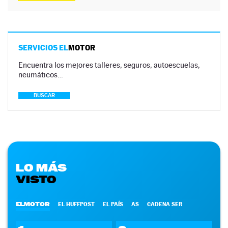
SERVICIOS EL
MOTOR
Encuentra los mejores talleres, seguros, autoescuelas,
neumáticos…
BUSCAR
LO MÁS
VISTO
ELMOTOR
EL HUFFPOST
EL PAÍS
AS
CADENA SER