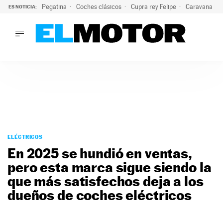
Pegatina
Coches clásicos
Cupra rey Felipe
Caravana lig
ES NOTICIA:
LO ÚLTIMO
¿Conocías esta pegatina de moda?: puede salvar tu coche d
LO ÚLTIMO
¿Conocías esta pegatina de moda?: puede salvar tu coche de
ACTUALIDAD
ELÉCTRICOS
CONDUCIR
PRUEBAS
Saltar
VIRALES
al
ELÉCTRICOS
PODCAST
contenido
En 2025 se hundió en ventas,
MOTOS
pero esta marca sigue siendo la
TECNOLOGÍA
que más satisfechos deja a los
SUPERCOCHES
MOTORTV
dueños de coches eléctricos
PREMIOS
SERVICIOS