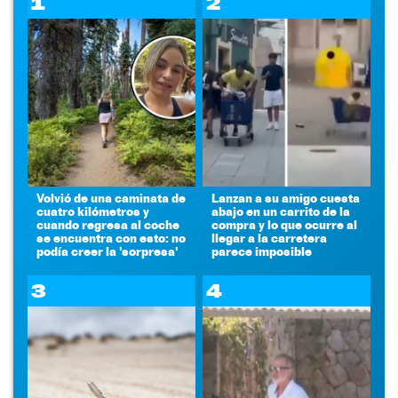
1
2
Volvió de una caminata de
Lanzan a su amigo cuesta
cuatro kilómetros y
abajo en un carrito de la
cuando regresa al coche
compra y lo que ocurre al
se encuentra con esto: no
llegar a la carretera
podía creer la 'sorpresa'
parece imposible
3
4