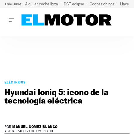
Alquilar coche Ibiza
DGT eclipse
Coches chinos
Llaves 
ES NOTICIA:
LO ÚLTIMO
Hongqi prepara su desembarco en España: SUV eléctricos c
LO ÚLTIMO
Hongqi prepara su desembarco en España: SUV eléctricos c
ACTUALIDAD
ELÉCTRICOS
CONDUCIR
PRUEBAS
Saltar
VIRALES
al
ELÉCTRICOS
PODCAST
contenido
Hyundai Ioniq 5: icono de la
MOTOS
tecnología eléctrica
TECNOLOGÍA
SUPERCOCHES
MOTORTV
PREMIOS
MANUEL GÓMEZ BLANCO
POR
SERVICIOS
ACTUALIZADO 21 OCT 21 - 18: 10