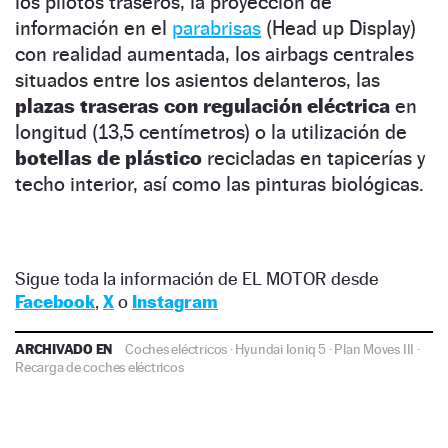
los pilotos traseros, la proyección de
información en el
parabrisas
(Head up Display)
con realidad aumentada, los airbags centrales
situados entre los asientos delanteros, las
plazas traseras con regulación eléctrica
en
longitud (13,5 centímetros) o la utilización de
botellas de plástico
recicladas en tapicerías y
techo interior, así como las pinturas biológicas.
Sigue toda la información de EL MOTOR desde
Facebook
,
X
o
Instagram
ARCHIVADO EN
Coches eléctricos
·
Hyundai Ioniq 5
·
Plan Moves III
·
Recarga de coches eléctricos