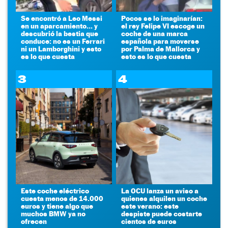
Se encontró a Leo Messi
Pocos se lo imaginarían:
en un aparcamiento... y
el rey Felipe VI escoge un
descubrió la bestia que
coche de una marca
conduce: no es un Ferrari
española para moverse
ni un Lamborghini y esto
por Palma de Mallorca y
es lo que cuesta
esto es lo que cuesta
3
4
Este coche eléctrico
La OCU lanza un aviso a
cuesta menos de 14.000
quienes alquilen un coche
euros y tiene algo que
este verano: este
muchos BMW ya no
despiste puede costarte
ofrecen
cientos de euros