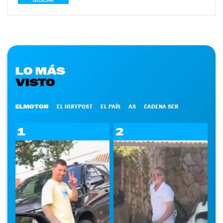
BUSCAR
LO MÁS
VISTO
ELMOTOR
EL HUFFPOST
EL PAÍS
AS
CADENA SER
1
2