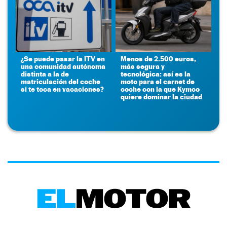
¿Se puede pasar la ITV en
Menos de 2.500 euros,
una comunidad autónoma
más segura y
distinta a la de
tecnológica: así es la
matriculación del coche
moto para el carnet de
si te toca en vacaciones?
coche con la que Kymco
quiere dominar la ciudad