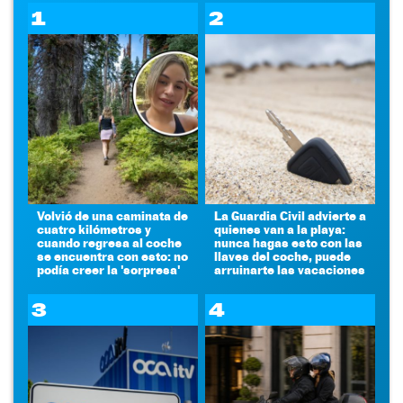
1
2
Volvió de una caminata de
La Guardia Civil advierte a
cuatro kilómetros y
quienes van a la playa:
cuando regresa al coche
nunca hagas esto con las
se encuentra con esto: no
llaves del coche, puede
podía creer la 'sorpresa'
arruinarte las vacaciones
3
4