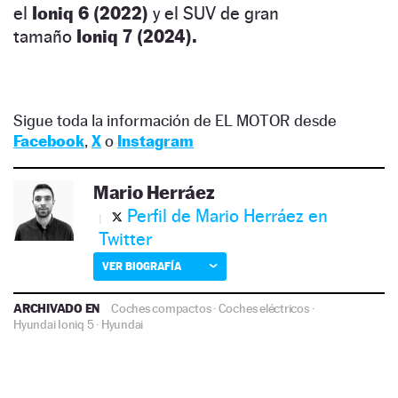
el
Ioniq 6 (2022)
y el SUV de gran
tamaño
Ioniq 7 (2024).
Sigue toda la información de EL MOTOR desde
Facebook
,
X
o
Instagram
Mario Herráez
Perfil de Mario Herráez en
Twitter
VER BIOGRAFÍA
ARCHIVADO EN
Coches compactos
·
Coches eléctricos
·
Hyundai Ioniq 5
·
Hyundai