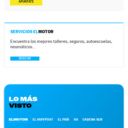
APÚNTATE
SERVICIOS EL
MOTOR
Encuentra los mejores talleres, seguros, autoescuelas,
neumáticos…
BUSCAR
LO MÁS
VISTO
ELMOTOR
EL HUFFPOST
EL PAÍS
AS
CADENA SER