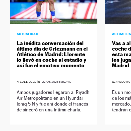
ACTUALIDAD
ACTUALID
La inédita conversación del
Vas a a
último día de Griezmann en el
coche d
Atlético de Madrid: Llorente
esta ma
lo llevó en coche al estadio y
los jug
así fue el emotivo momento
Madrid
NICOLE OLGUÍN
|
22/06/2026
| MADRID
ALFREDO RU
Ambos jugadores llegaron al Riyadh
Es un mo
Air Metropolitano en un Hyundai
de los má
Ioniq 5 N y fue ahí donde el francés
mercado.
de sinceró en una íntima charla.
tendrán e