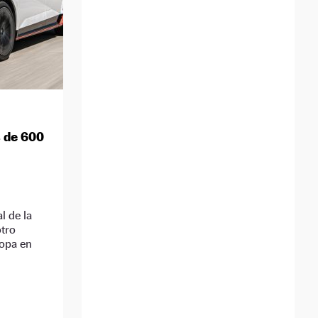
s de 600
l de la
tro
ropa en