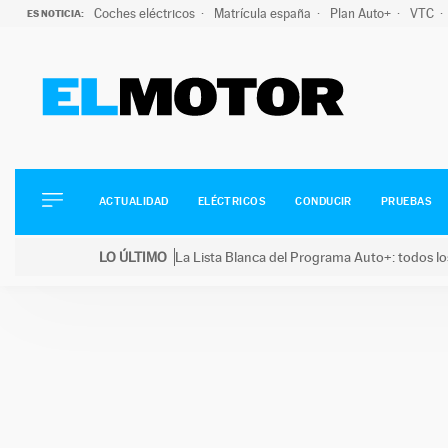
Coches eléctricos
Matrícula españa
Plan Auto+
VTC
ES NOTICIA:
ACTUALIDAD
ELÉCTRICOS
CONDUCIR
ACTUALIDAD
ELÉCTRICOS
CONDUCIR
PRUEBAS
PRUEBAS
Saltar
VIRALES
LO ÚLTIMO
La Lista Blanca del Programa Auto+: todos lo
al
PODCAST
LO ÚLTIMO
La Lista Blanca del Programa Auto+: todos los coc
contenido
MOTOS
TECNOLOGÍA
SUPERCOCHES
MOTORTV
PREMIOS
SERVICIOS