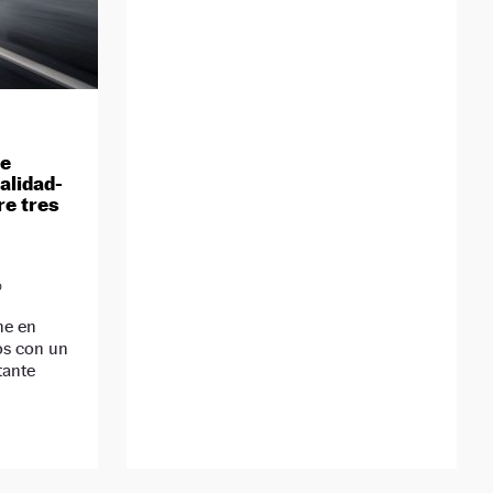
he
calidad-
re tres
D
ene en
os con un
tante