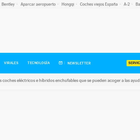
Bentley
Aparcar aeropuerto
Hongqi
Coches viejos España
A-2
Ba
SERVIC
VIRALES
TECNOLOGÍA
NEWSLETTER
s coches eléctricos e híbridos enchufables que se pueden acoger a las ayu
hes eléctricos e híbridos enchufables que se pueden acoger a la