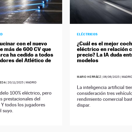
AD
ELÉCTRICOS
lucinar con el nuevo
¿Cuál es el mejor coc
e más de 600 CV que
eléctrico en relación 
rca ha cedido a todos
precio? La IA duda ent
adores del Atlético de
modelos
MARIO HERRÁEZ
|
06/06/2025
| MADRI
EDA
|
20/11/2025
| MADRID
La inteligencia artificial ti
delo 100% eléctrico, pero
consideración tres vehícul
s prestacionales del
rendimiento comercial bas
 Y todos los jugadores
dispar.
l suyo.