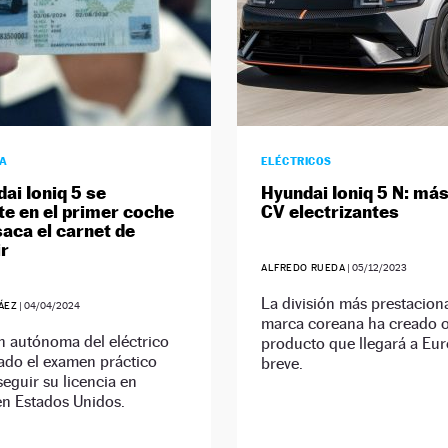
ÍA
ELÉCTRICOS
dai Ioniq 5 se
Hyundai Ioniq 5 N: má
te en el primer coche
CV electrizantes
saca el carnet de
r
ALFREDO RUEDA
|
05/12/2023
La división más prestaciona
ÁEZ
|
04/04/2024
marca coreana ha creado o
n autónoma del eléctrico
producto que llegará a Eu
ado el examen práctico
breve.
eguir su licencia en
en Estados Unidos.