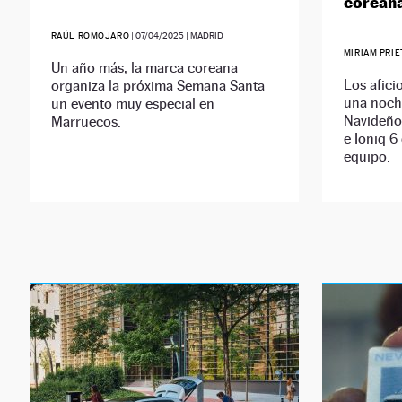
corean
RAÚL ROMOJARO
|
07/04/2025
| MADRID
MIRIAM PRI
Un año más, la marca coreana
Los afici
organiza la próxima Semana Santa
una noch
un evento muy especial en
Navideño 
Marruecos.
e Ioniq 6
equipo.