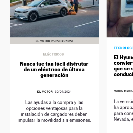
EL MOTOR PARA HYUNDAI
TECNOLOG
ELÉCTRICOS
El Hyun
convier
Nunca fue tan fácil disfrutar
que se 
de un eléctrico de última
conduci
generación
MARIO HERR
EL MOTOR
|
30/04/2024
La versió
Las ayudas a la compra y las
ha aprob
opciones ventajosas para la
para cons
instalación de cargadores deben
Nevada, 
impulsar la movilidad sin emisiones.