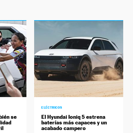
ELÉCTRICOS
bién se
El Hyundai Ioniq 5 estrena
lidad
baterías más capaces y un
il
acabado campero