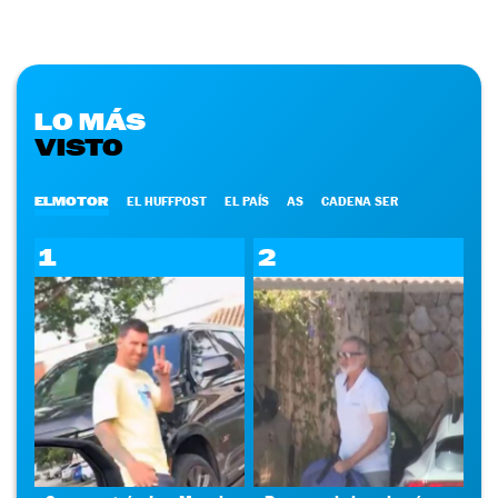
LO MÁS
VISTO
ELMOTOR
EL HUFFPOST
EL PAÍS
AS
CADENA SER
1
2