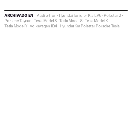
ARCHIVADO EN
Audi e-tron
·
Hyundai Ioniq 5
·
Kia EV6
·
Polestar 2
·
Porsche Taycan
·
Tesla Model 3
·
Tesla Model S
·
Tesla Model X
·
Tesla Model Y
·
Volkswagen ID.4
·
Hyundai
Kia
Polestar
Porsche
Tesla