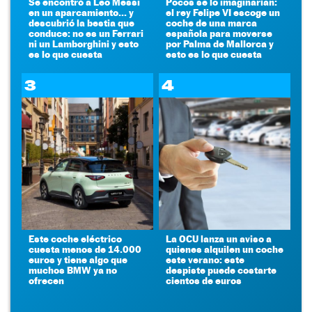
Se encontró a Leo Messi
Pocos se lo imaginarían:
en un aparcamiento... y
el rey Felipe VI escoge un
descubrió la bestia que
coche de una marca
conduce: no es un Ferrari
española para moverse
ni un Lamborghini y esto
por Palma de Mallorca y
es lo que cuesta
esto es lo que cuesta
3
4
Este coche eléctrico
La OCU lanza un aviso a
cuesta menos de 14.000
quienes alquilen un coche
euros y tiene algo que
este verano: este
muchos BMW ya no
despiste puede costarte
ofrecen
cientos de euros