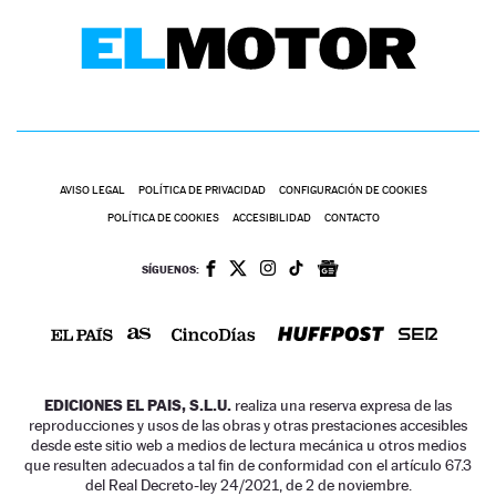
AVISO LEGAL
POLÍTICA DE PRIVACIDAD
CONFIGURACIÓN DE COOKIES
POLÍTICA DE COOKIES
ACCESIBILIDAD
CONTACTO
SÍGUENOS:
EDICIONES EL PAIS, S.L.U.
realiza una reserva expresa de las
reproducciones y usos de las obras y otras prestaciones accesibles
desde este sitio web a medios de lectura mecánica u otros medios
que resulten adecuados a tal fin de conformidad con el artículo 67.3
del Real Decreto-ley 24/2021, de 2 de noviembre.