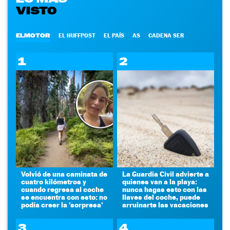
VISTO
ELMOTOR
EL HUFFPOST
EL PAÍS
AS
CADENA SER
1
2
Volvió de una caminata de
La Guardia Civil advierte a
cuatro kilómetros y
quienes van a la playa:
cuando regresa al coche
nunca hagas esto con las
se encuentra con esto: no
llaves del coche, puede
podía creer la 'sorpresa'
arruinarte las vacaciones
3
4