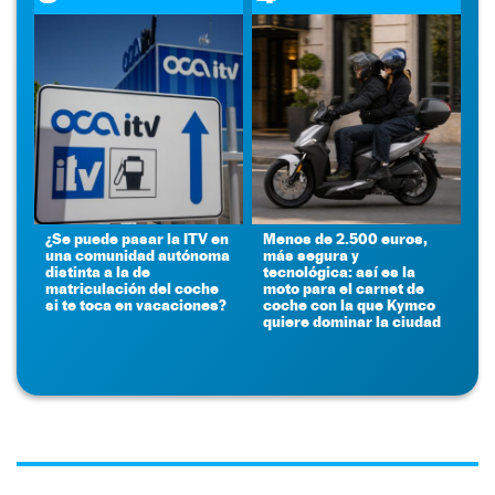
¿Se puede pasar la ITV en
Menos de 2.500 euros,
una comunidad autónoma
más segura y
distinta a la de
tecnológica: así es la
matriculación del coche
moto para el carnet de
si te toca en vacaciones?
coche con la que Kymco
quiere dominar la ciudad