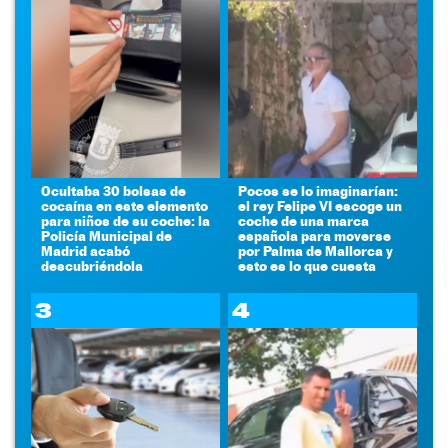
Ocultaba 30 bolsas de
Pocos se lo imaginarían:
cocaína en este elemento
el rey Felipe VI escoge un
para niños de su coche: la
coche de una marca
Policía Municipal de
española para moverse
Madrid acabó
por Palma de Mallorca y
descubriéndola
esto es lo que cuesta
3
4