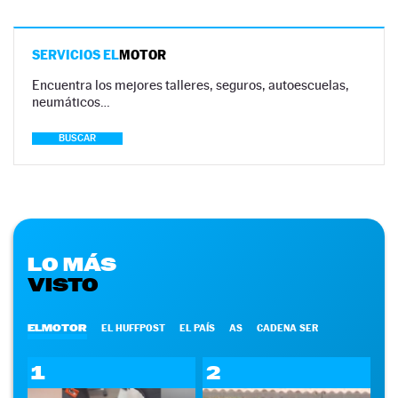
SERVICIOS EL
MOTOR
Encuentra los mejores talleres, seguros, autoescuelas,
neumáticos…
BUSCAR
LO MÁS
VISTO
ELMOTOR
EL HUFFPOST
EL PAÍS
AS
CADENA SER
1
2