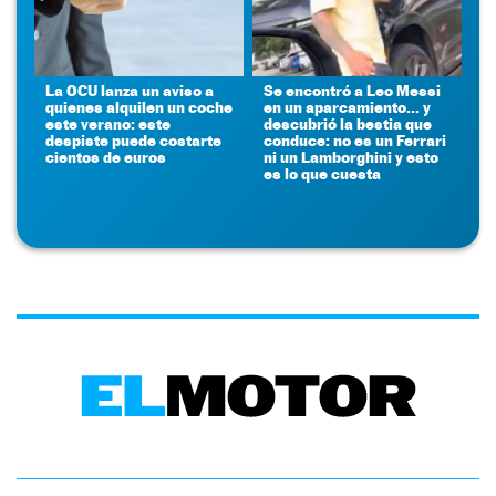
La OCU lanza un aviso a
Se encontró a Leo Messi
quienes alquilen un coche
en un aparcamiento... y
este verano: este
descubrió la bestia que
despiste puede costarte
conduce: no es un Ferrari
cientos de euros
ni un Lamborghini y esto
es lo que cuesta