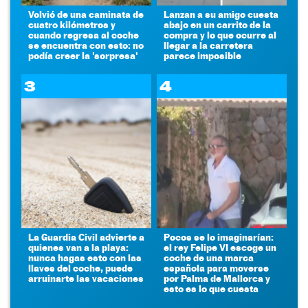
Volvió de una caminata de
Lanzan a su amigo cuesta
cuatro kilómetros y
abajo en un carrito de la
cuando regresa al coche
compra y lo que ocurre al
se encuentra con esto: no
llegar a la carretera
podía creer la 'sorpresa'
parece imposible
3
4
La Guardia Civil advierte a
Pocos se lo imaginarían:
quienes van a la playa:
el rey Felipe VI escoge un
nunca hagas esto con las
coche de una marca
llaves del coche, puede
española para moverse
arruinarte las vacaciones
por Palma de Mallorca y
esto es lo que cuesta