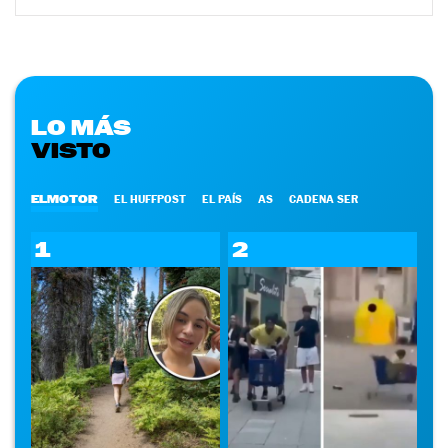
LO MÁS
VISTO
ELMOTOR
EL HUFFPOST
EL PAÍS
AS
CADENA SER
1
2