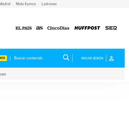
 Madrid
Moto Kymco
Ladrones
IOS
INICIAR SESIÓN
acen
lo hacen