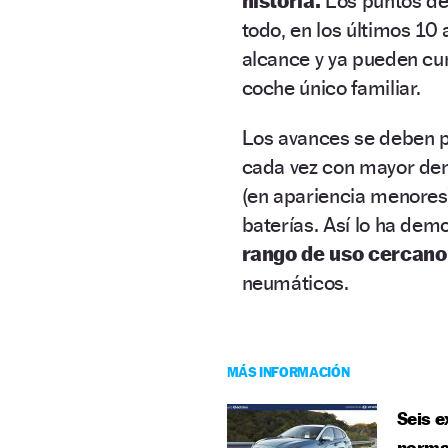
historia.
Los puntos de 
todo, en los últimos 10
alcance y ya pueden cu
coche único familiar.
Los avances se deben pr
cada vez con mayor den
(en apariencia menores)
baterías. Así lo ha dem
rango de uso cercano
neumáticos.
MÁS INFORMACIÓN
Seis e
norma