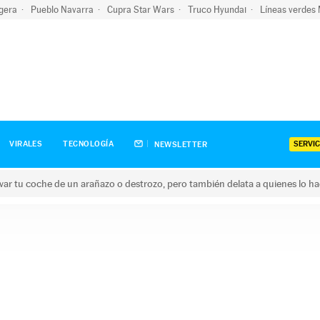
igera
Pueblo Navarra
Cupra Star Wars
Truco Hyundai
Líneas verdes
SERVIC
VIRALES
TECNOLOGÍA
NEWSLETTER
ar tu coche de un arañazo o destrozo, pero también delata a quienes lo h
 coche de un arañazo o destrozo, pero también delata a quienes 