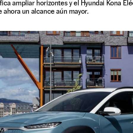
ica ampliar horizontes y el Hyundai Kona Eléc
e ahora un alcance aún mayor.