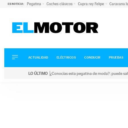
Pegatina
Coches clásicos
Cupra rey Felipe
Caravana l
ES NOTICIA:
ACTUALIDAD
ELÉCTRICOS
CONDUCIR
ACTUALIDAD
ELÉCTRICOS
CONDUCIR
PRUEBAS
PRUEBAS
Saltar
VIRALES
LO ÚLTIMO
¿Conocías esta pegatina de moda?: puede salv
al
PODCAST
LO ÚLTIMO
¿Conocías esta pegatina de moda?: puede salvar tu
contenido
MOTOS
TECNOLOGÍA
SUPERCOCHES
MOTORTV
PREMIOS
SERVICIOS