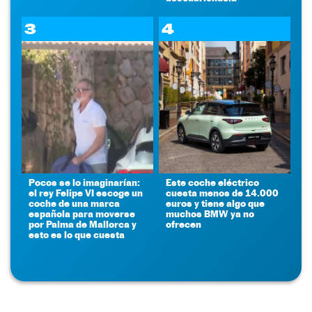
3
4
Pocos se lo imaginarían:
Este coche eléctrico
el rey Felipe VI escoge un
cuesta menos de 14.000
coche de una marca
euros y tiene algo que
española para moverse
muchos BMW ya no
por Palma de Mallorca y
ofrecen
esto es lo que cuesta