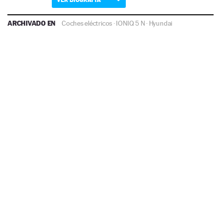
ARCHIVADO EN
Coches eléctricos
·
IONIQ 5 N
·
Hyundai