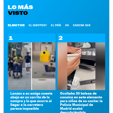
LO MÁS
VISTO
ELMOTOR
EL HUFFPOST
EL PAÍS
AS
CADENA SER
1
2
Lanzan a su amigo cuesta
Ocultaba 30 bolsas de
abajo en un carrito de la
cocaína en este elemento
compra y lo que ocurre al
para niños de su coche: la
llegar a la carretera
Policía Municipal de
parece imposible
Madrid acabó
descubriéndola