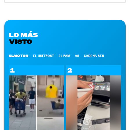
LO MÁS
VISTO
ELMOTOR
EL HUFFPOST
EL PAÍS
AS
CADENA SER
1
2