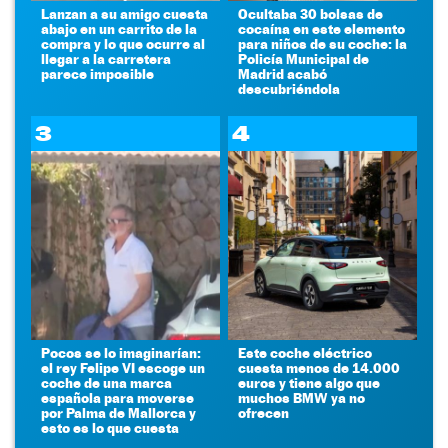
Lanzan a su amigo cuesta
Ocultaba 30 bolsas de
abajo en un carrito de la
cocaína en este elemento
compra y lo que ocurre al
para niños de su coche: la
llegar a la carretera
Policía Municipal de
parece imposible
Madrid acabó
descubriéndola
3
4
Pocos se lo imaginarían:
Este coche eléctrico
el rey Felipe VI escoge un
cuesta menos de 14.000
coche de una marca
euros y tiene algo que
española para moverse
muchos BMW ya no
por Palma de Mallorca y
ofrecen
esto es lo que cuesta