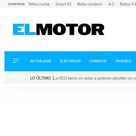
Niños coche
Smart #2
Multa conducir
A-2
Baliza V
ES NOTICIA:
ACTUALIDAD
ELÉCTRICOS
CONDUCIR
ACTUALIDAD
ELÉCTRICOS
CONDUCIR
PRUEBAS
PRUEBAS
Saltar
VIRALES
LO ÚLTIMO
La OCU lanza un aviso a quienes alquilen un c
al
PODCAST
LO ÚLTIMO
La OCU lanza un aviso a quienes alquilen un coche 
contenido
MOTOS
TECNOLOGÍA
SUPERCOCHES
MOTORTV
PREMIOS
SERVICIOS