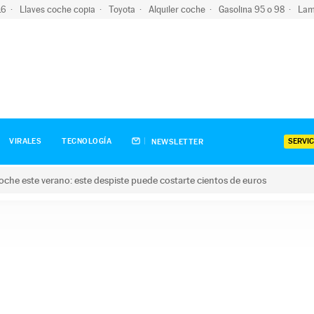
-16
Llaves coche copia
Toyota
Alquiler coche
Gasolina 95 o 98
Lam
SERVIC
VIRALES
TECNOLOGÍA
NEWSLETTER
oche este verano: este despiste puede costarte cientos de euros
este verano: este despiste puede costarte cientos de euros