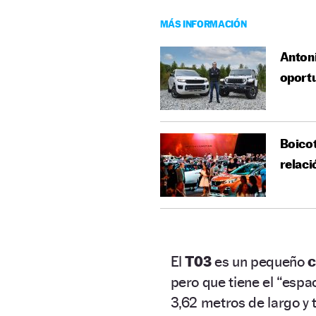
MÁS INFORMACIÓN
Antoni
oportu
Boicot
relaci
El
T03
es un pequeño
c
pero que tiene el “espa
3,62 metros de largo y 