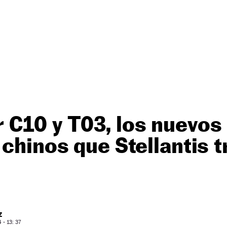
 C10 y T03, los nuevos
 chinos que Stellantis t
Z
- 13: 37