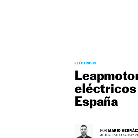
NEWSLETTER
SÍGUENOS
ELÉCTRICOS
Leapmotor
eléctricos
España
MARIO HERRÁE
POR
ACTUALIZADO 14 MAY 24 