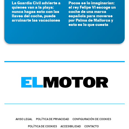
La Guardia Civil advierte a
Pocos se lo imaginarían:
quienes van a la playa:
el rey Felipe VI escoge un
nunca hagas esto con las
coche de una marca
llaves del coche, puede
española para moverse
arruinarte las vacaciones
por Palma de Mallorca y
esto es lo que cuesta
AVISO LEGAL
POLÍTICA DE PRIVACIDAD
CONFIGURACIÓN DE COOKIES
POLÍTICA DE COOKIES
ACCESIBILIDAD
CONTACTO