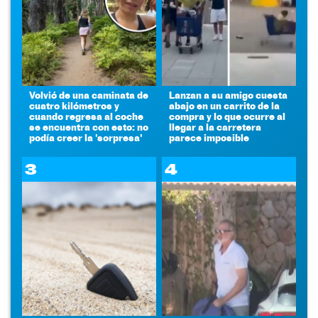
Volvió de una caminata de
Lanzan a su amigo cuesta
cuatro kilómetros y
abajo en un carrito de la
cuando regresa al coche
compra y lo que ocurre al
se encuentra con esto: no
llegar a la carretera
podía creer la 'sorpresa'
parece imposible
3
4