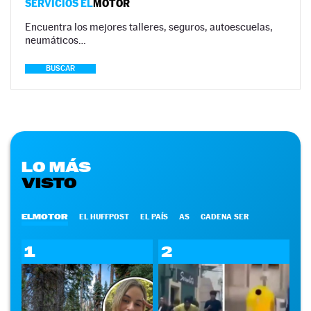
SERVICIOS EL
MOTOR
Encuentra los mejores talleres, seguros, autoescuelas,
neumáticos…
BUSCAR
LO MÁS
VISTO
ELMOTOR
EL HUFFPOST
EL PAÍS
AS
CADENA SER
1
2