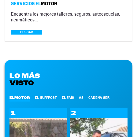
SERVICIOS EL
MOTOR
Encuentra los mejores talleres, seguros, autoescuelas,
neumáticos…
BUSCAR
LO MÁS
VISTO
ELMOTOR
EL HUFFPOST
EL PAÍS
AS
CADENA SER
1
2