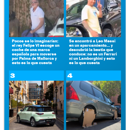
Pocos se lo imaginarían:
Se encontró a Leo Messi
el rey Felipe VI escoge un
en un aparcamiento... y
coche de una marca
descubrió la bestia que
española para moverse
conduce: no es un Ferrari
por Palma de Mallorca y
ni un Lamborghini y esto
esto es lo que cuesta
es lo que cuesta
3
4