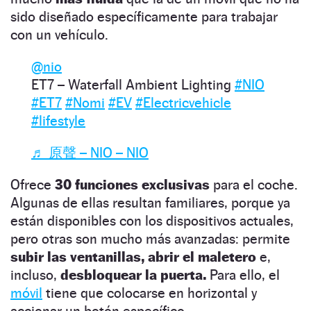
sido diseñado específicamente para trabajar
con un vehículo.
@nio
ET7 – Waterfall Ambient Lighting
#NIO
#ET7
#Nomi
#EV
#Electricvehicle
#lifestyle
♬ 原聲 – NIO – NIO
Ofrece
30 funciones
exclusivas
para el coche.
Algunas de ellas resultan familiares, porque ya
están disponibles con los dispositivos actuales,
pero otras son mucho más avanzadas: permite
subir las ventanillas, abrir el maletero
e,
incluso,
desbloquear la puerta.
Para ello, el
móvil
tiene que colocarse en horizontal y