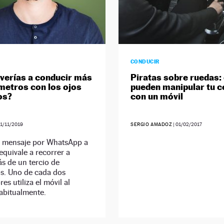
CONDUCIR
everías a conducir más
Piratas sobre ruedas
metros con los ojos
pueden manipular tu 
os?
con un móvil
1/11/2019
SERGIO AMADOZ
|
01/02/2017
n mensaje por WhatsApp a
quivale a recorrer a
s de un tercio de
os. Uno de cada dos
es utiliza el móvil al
abitualmente.