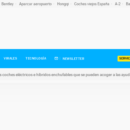
Bentley
Aparcar aeropuerto
Hongqi
Coches viejos España
A-2
Ba
SERVIC
VIRALES
TECNOLOGÍA
NEWSLETTER
s coches eléctricos e híbridos enchufables que se pueden acoger a las ayu
hes eléctricos e híbridos enchufables que se pueden acoger a la