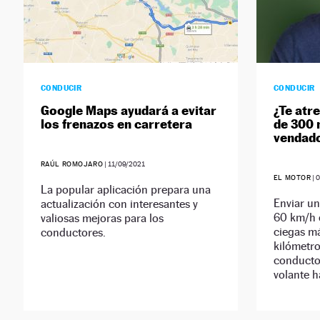
CONDUCIR
CONDUCIR
Google Maps ayudará a evitar
¿Te atr
los frenazos en carretera
de 300 
vendad
RAÚL ROMOJARO
|
11/09/2021
EL MOTOR
|
0
La popular aplicación prepara una
Enviar u
actualización con interesantes y
60 km/h e
valiosas mejoras para los
ciegas má
conductores.
kilómetr
conductor
volante h