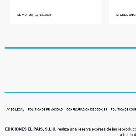
EL MOTOR
|
18/12/2016
MIGUEL ÁNG
AVISO LEGAL
POLÍTICA DE PRIVACIDAD
CONFIGURACIÓN DE COOKIES
POLÍTICA DE COO
EDICIONES EL PAIS, S.L.U.
realiza una reserva expresa de las reproduc
a tal fin