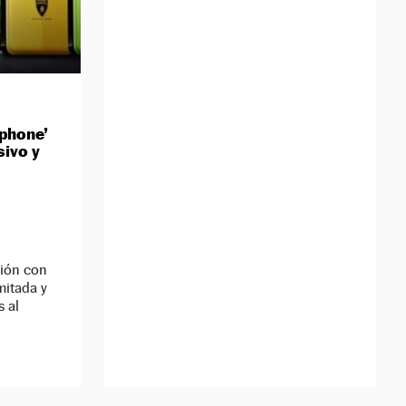
tphone’
sivo y
ión con
mitada y
 al