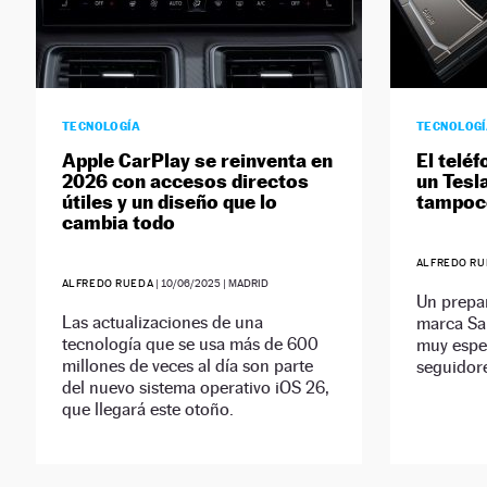
TECNOLOGÍA
TECNOLOG
Apple CarPlay se reinventa en
El telé
2026 con accesos directos
un Tesl
útiles y un diseño que lo
tampoco
cambia todo
ALFREDO RU
ALFREDO RUEDA
|
10/06/2025
| MADRID
Un prepar
Las actualizaciones de una
marca Sa
tecnología que se usa más de 600
muy espec
millones de veces al día son parte
seguidor
del nuevo sistema operativo iOS 26,
que llegará este otoño.