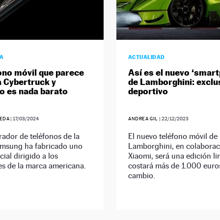
ÍA
ACTUALIDAD
fono móvil que parece
Así es el nuevo ‘smar
a Cybertruck y
de Lamborghini: exclu
 es nada barato
deportivo
EDA
|
17/03/2024
ANDREA GIL
|
22/12/2023
ador de teléfonos de la
El nuevo teléfono móvil de
msung ha fabricado uno
Lamborghini, en colaborac
ial dirigido a los
Xiaomi, será una edición li
es de la marca americana.
costará más de 1.000 euros
cambio.