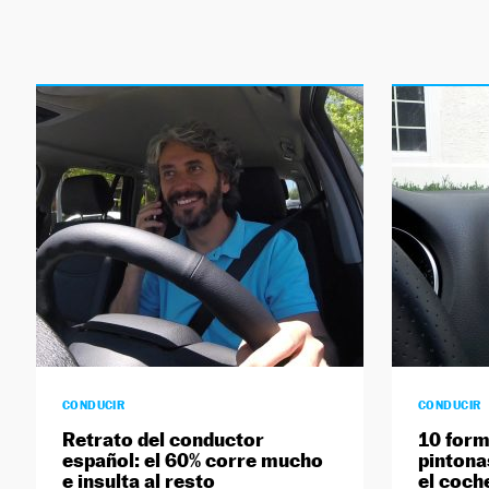
CONDUCIR
CONDUCIR
Retrato del conductor
10 form
español: el 60% corre mucho
pintonas
e insulta al resto
el coch