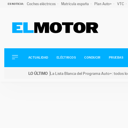
Coches eléctricos
Matrícula españa
Plan Auto+
VTC
ES NOTICIA:
ACTUALIDAD
ELÉCTRICOS
CONDUCIR
ACTUALIDAD
ELÉCTRICOS
CONDUCIR
PRUEBAS
PRUEBAS
Saltar
VIRALES
LO ÚLTIMO
La Lista Blanca del Programa Auto+: todos lo
al
PODCAST
LO ÚLTIMO
La Lista Blanca del Programa Auto+: todos los coc
contenido
MOTOS
TECNOLOGÍA
SUPERCOCHES
MOTORTV
PREMIOS
SERVICIOS