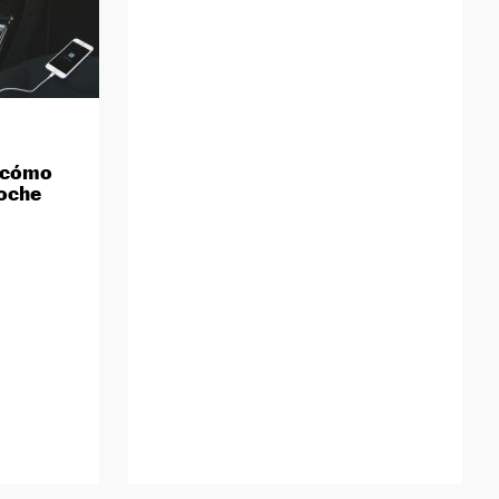
: cómo
coche