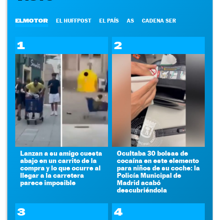
ELMOTOR
EL HUFFPOST
EL PAÍS
AS
CADENA SER
1
2
Lanzan a su amigo cuesta
Ocultaba 30 bolsas de
abajo en un carrito de la
cocaína en este elemento
compra y lo que ocurre al
para niños de su coche: la
llegar a la carretera
Policía Municipal de
parece imposible
Madrid acabó
descubriéndola
3
4