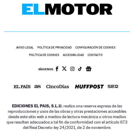
AVISO LEGAL
POLÍTICA DE PRIVACIDAD
CONFIGURACIÓN DE COOKIES
POLÍTICA DE COOKIES
ACCESIBILIDAD
CONTACTO
SÍGUENOS:
EDICIONES EL PAIS, S.L.U.
realiza una reserva expresa de las
reproducciones y usos de las obras y otras prestaciones accesibles
desde este sitio web a medios de lectura mecánica u otros medios
que resulten adecuados a tal fin de conformidad con el artículo 67.3
del Real Decreto-ley 24/2021, de 2 de noviembre.