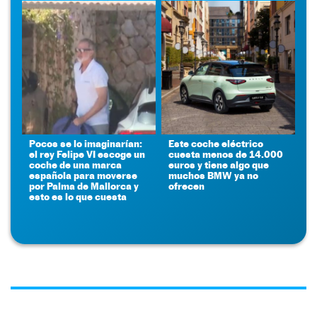
Pocos se lo imaginarían:
Este coche eléctrico
el rey Felipe VI escoge un
cuesta menos de 14.000
coche de una marca
euros y tiene algo que
española para moverse
muchos BMW ya no
por Palma de Mallorca y
ofrecen
esto es lo que cuesta