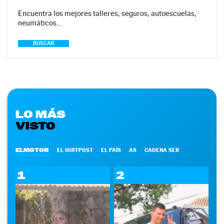
Encuentra los mejores talleres, seguros, autoescuelas,
neumáticos…
BUSCAR
LO MÁS
VISTO
ELMOTOR
EL HUFFPOST
EL PAÍS
AS
CADENA SER
1
2