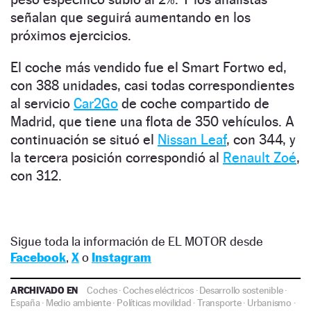
señalan que seguirá aumentando en los
próximos ejercicios.
El coche más vendido fue el Smart Fortwo ed,
con 388 unidades, casi todas correspondientes
al servicio
Car2Go
de coche compartido de
Madrid, que tiene una flota de 350 vehículos. A
continuación se situó el
Nissan Leaf
, con 344, y
la tercera posición correspondió al
Renault Zoé
,
con 312.
Sigue toda la información de EL MOTOR desde
Facebook
,
X
o
Instagram
ARCHIVADO EN
Coches
·
Coches eléctricos
·
Desarrollo sostenible
·
España
·
Medio ambiente
·
Políticas movilidad
·
Transporte
·
Urbanismo
·