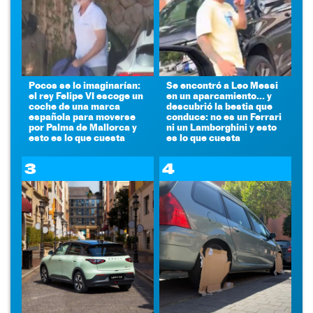
Pocos se lo imaginarían:
Se encontró a Leo Messi
el rey Felipe VI escoge un
en un aparcamiento... y
coche de una marca
descubrió la bestia que
española para moverse
conduce: no es un Ferrari
por Palma de Mallorca y
ni un Lamborghini y esto
esto es lo que cuesta
es lo que cuesta
3
4