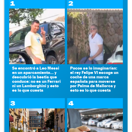
1
2
Se encontró a Leo Messi
Pocos se lo imaginarían:
en un aparcamiento... y
el rey Felipe VI escoge un
descubrió la bestia que
coche de una marca
conduce: no es un Ferrari
española para moverse
ni un Lamborghini y esto
por Palma de Mallorca y
es lo que cuesta
esto es lo que cuesta
3
4