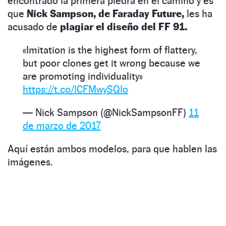
encontrado la primera piedra en el camino y es
que
Nick Sampson, de Faraday Future,
les ha
acusado de
plagiar el diseño del FF 91.
«Imitation is the highest form of flattery,
but poor clones get it wrong because we
are promoting individuality»​
https://t.co/lCFMwySQlo
— Nick Sampson (@NickSampsonFF)
11
de marzo de 2017
Aquí están ambos modelos, para que hablen las
imágenes.