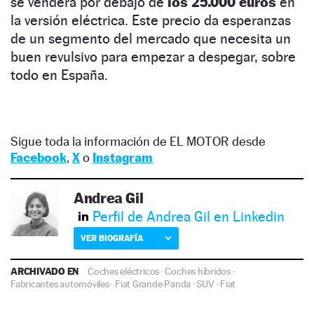
se venderá por debajo de
los 25.000 euros
en
la versión eléctrica. Este precio da esperanzas
de un segmento del mercado que necesita un
buen revulsivo para empezar a despegar, sobre
todo en España.
Sigue toda la información de EL MOTOR desde
Facebook
,
X
o
Instagram
Andrea Gil
Perfil de Andrea Gil en Linkedin
VER BIOGRAFÍA
ARCHIVADO EN
Coches eléctricos
·
Coches híbridos
·
Fabricantes automóviles
·
Fiat Grande Panda
·
SUV
·
Fiat