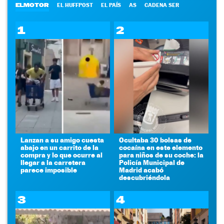
ELMOTOR
EL HUFFPOST
EL PAÍS
AS
CADENA SER
1
2
Lanzan a su amigo cuesta
Ocultaba 30 bolsas de
abajo en un carrito de la
cocaína en este elemento
compra y lo que ocurre al
para niños de su coche: la
llegar a la carretera
Policía Municipal de
parece imposible
Madrid acabó
descubriéndola
3
4