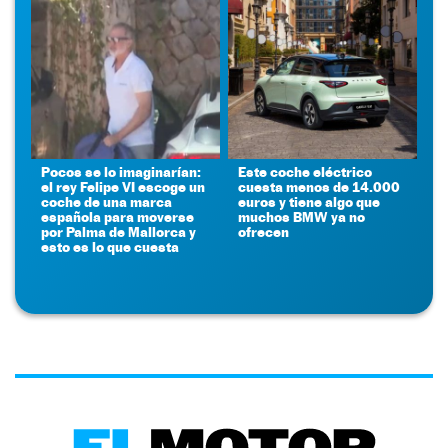
Pocos se lo imaginarían:
Este coche eléctrico
el rey Felipe VI escoge un
cuesta menos de 14.000
coche de una marca
euros y tiene algo que
española para moverse
muchos BMW ya no
por Palma de Mallorca y
ofrecen
esto es lo que cuesta