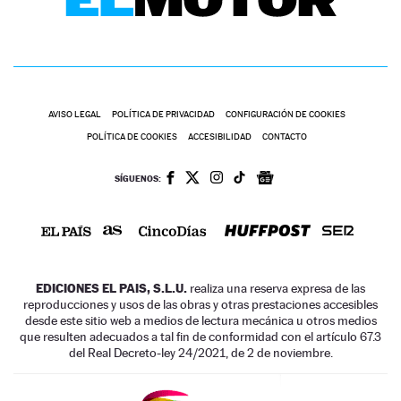
AVISO LEGAL
POLÍTICA DE PRIVACIDAD
CONFIGURACIÓN DE COOKIES
POLÍTICA DE COOKIES
ACCESIBILIDAD
CONTACTO
SÍGUENOS:
EDICIONES EL PAIS, S.L.U.
realiza una reserva expresa de las
reproducciones y usos de las obras y otras prestaciones accesibles
desde este sitio web a medios de lectura mecánica u otros medios
que resulten adecuados a tal fin de conformidad con el artículo 67.3
del Real Decreto-ley 24/2021, de 2 de noviembre.