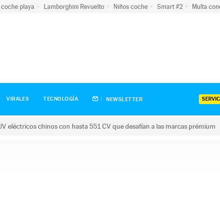
 coche playa
Lamborghini Revuelto
Niños coche
Smart #2
Multa con
SERVIC
VIRALES
TECNOLOGÍA
NEWSLETTER
V eléctricos chinos con hasta 551 CV que desafían a las marcas prémium
tricos chinos con hasta 551 CV que desafían a las marcas prém