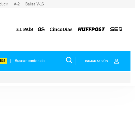
ducir
A-2
Baliza V-16
IOS
INICIAR SESIÓN
ium