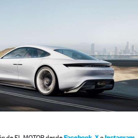
ción de EL MOTOR desde
Facebook
,
X
o
Instagram