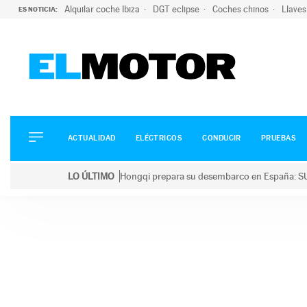
Alquilar coche Ibiza
DGT eclipse
Coches chinos
Llaves
ES NOTICIA:
ACTUALIDAD
ELÉCTRICOS
CONDUCIR
ACTUALIDAD
ELÉCTRICOS
CONDUCIR
PRUEBAS
PRUEBAS
Saltar
VIRALES
LO ÚLTIMO
Hongqi prepara su desembarco en España: SU
al
PODCAST
LO ÚLTIMO
Hongqi prepara su desembarco en España: SUV eléc
contenido
MOTOS
TECNOLOGÍA
SUPERCOCHES
MOTORTV
PREMIOS
SERVICIOS