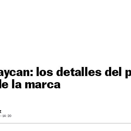
ycan: los detalles del 
de la marca
Z
- 14: 20