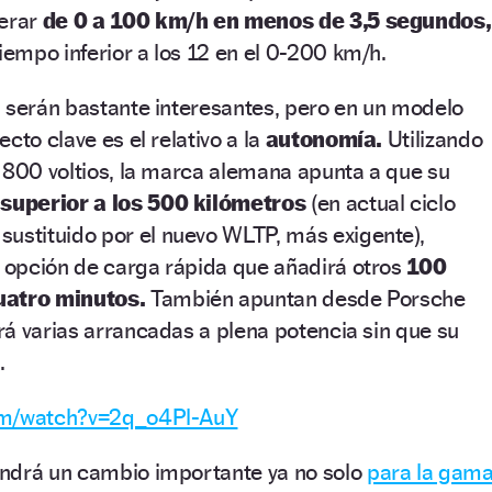
lerar
de 0 a 100 km/h en menos de 3,5 segundos,
empo inferior a los 12 en el 0-200 km/h.
, serán bastante interesantes, pero en un modelo
cto clave es el relativo a la
autonomía.
Utilizando
 800 voltios, la marca alemana apunta a que su
á
superior a los 500 kilómetros
(en actual ciclo
sustituido por el nuevo WLTP, más exigente),
opción de carga rápida que añadirá otros
100
uatro minutos.
También apuntan desde Porsche
á varias arrancadas a plena potencia sin que su
.
com/watch?v=2q_o4Pl-AuY
ndrá un cambio importante ya no solo
para la gam