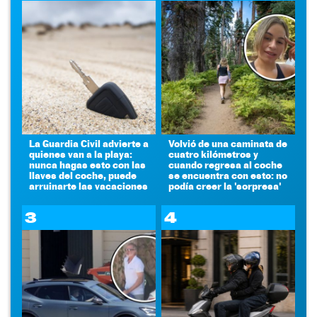
La Guardia Civil advierte a
Volvió de una caminata de
quienes van a la playa:
cuatro kilómetros y
nunca hagas esto con las
cuando regresa al coche
llaves del coche, puede
se encuentra con esto: no
arruinarte las vacaciones
podía creer la 'sorpresa'
3
4