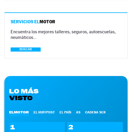
SERVICIOS EL
MOTOR
Encuentra los mejores talleres, seguros, autoescuelas,
neumáticos…
BUSCAR
LO MÁS
VISTO
ELMOTOR
EL HUFFPOST
EL PAÍS
AS
CADENA SER
1
2