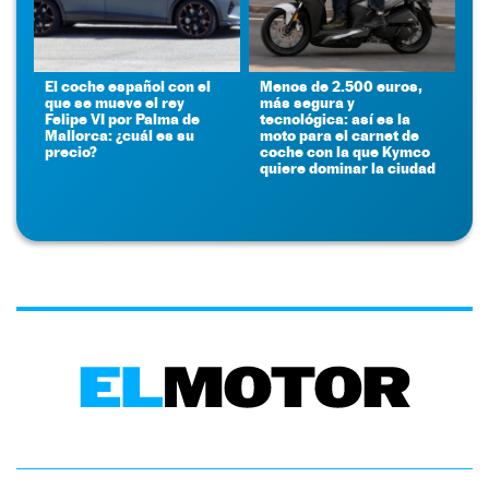
El coche español con el
Menos de 2.500 euros,
que se mueve el rey
más segura y
Felipe VI por Palma de
tecnológica: así es la
Mallorca: ¿cuál es su
moto para el carnet de
precio?
coche con la que Kymco
quiere dominar la ciudad