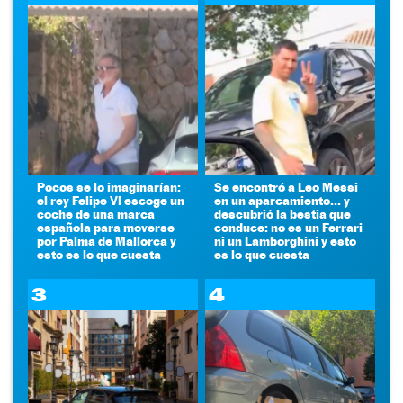
Pocos se lo imaginarían:
Se encontró a Leo Messi
el rey Felipe VI escoge un
en un aparcamiento... y
coche de una marca
descubrió la bestia que
española para moverse
conduce: no es un Ferrari
por Palma de Mallorca y
ni un Lamborghini y esto
esto es lo que cuesta
es lo que cuesta
3
4