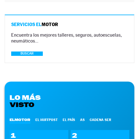
SERVICIOS EL
MOTOR
Encuentra los mejores talleres, seguros, autoescuelas,
neumáticos…
BUSCAR
LO MÁS
VISTO
ELMOTOR
EL HUFFPOST
EL PAÍS
AS
CADENA SER
1
2