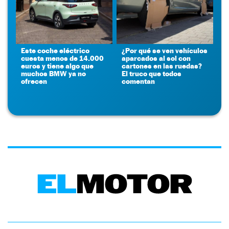
Este coche eléctrico
¿Por qué se ven vehículos
cuesta menos de 14.000
aparcados al sol con
euros y tiene algo que
cartones en las ruedas?
muchos BMW ya no
El truco que todos
ofrecen
comentan